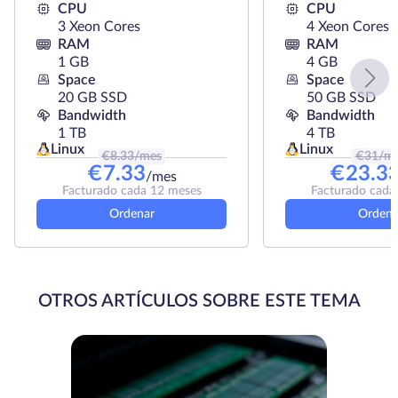
CPU
CPU
3 Xeon Cores
4 Xeon Cores
RAM
RAM
1 GB
4 GB
Space
Space
20 GB SSD
50 GB SSD
Bandwidth
Bandwidth
1 TB
4 TB
Linux
Linux
€
8.33
/mes
€
31
/m
€
7.33
€
23.3
/mes
Facturado cada 12 meses
Facturado cada
Ordenar
Ordena
OTROS ARTÍCULOS SOBRE ESTE TEMA