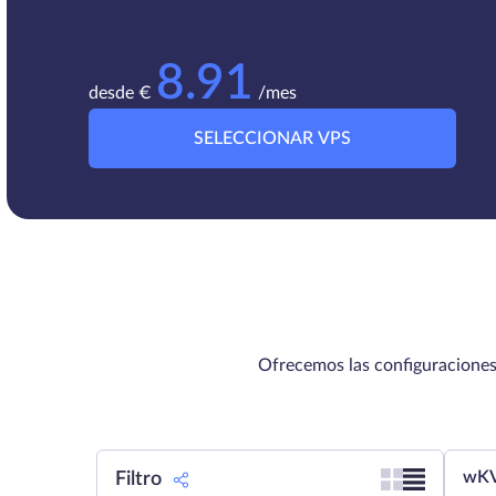
8.91
desde €
/mes
SELECCIONAR VPS
Ofrecemos las configuraciones
wKV
Filtro