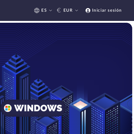
€
ES
EUR
Iniciar sesión