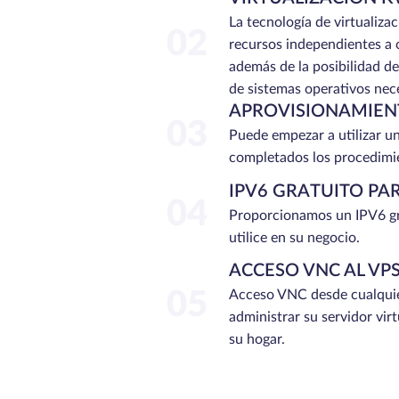
La tecnología de virtualiz
02
recursos independientes a c
además de la posibilidad de 
de sistemas operativos nece
APROVISIONAMIEN
03
Puede empezar a utilizar u
completados los procedimi
IPV6 GRATUITO PA
04
Proporcionamos un IPV6 gr
utilice en su negocio.
ACCESO VNC AL VP
05
Acceso VNC desde cualquie
administrar su servidor vir
su hogar.