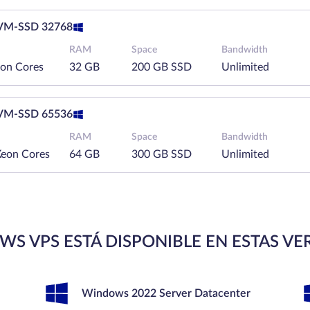
M-SSD 32768
RAM
Space
Bandwidth
eon Cores
32 GB
200 GB SSD
Unlimited
M-SSD 65536
RAM
Space
Bandwidth
Xeon Cores
64 GB
300 GB SSD
Unlimited
S VPS ESTÁ DISPONIBLE EN ESTAS VE
Windows 2022 Server Datacenter