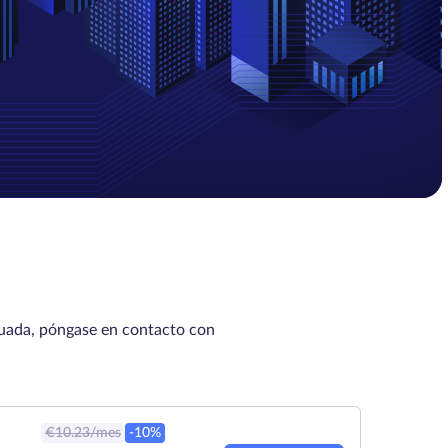
cuada, póngase en contacto con
€
10.23
/mes
-10%