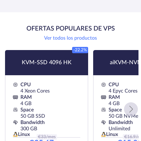
OFERTAS POPULARES DE VPS
Ver todos los productos
-22.2%
KVM-SSD 4096 HK
aiKVM-NVM
CPU
CPU
4 Xeon Cores
4 Epyc Cores
RAM
RAM
4 GB
4 GB
Space
Space
50 GB SSD
50 GB NVMe
Bandwidth
Bandwidth
300 GB
Unlimited
Linux
Linux
€
33
/mes
€
16.9
/m