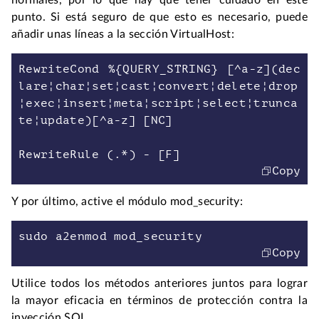
normales, por lo que hay que tener cuidado en este
punto. Si está seguro de que esto es necesario, puede
añadir unas líneas a la sección VirtualHost:
RewriteCond %{QUERY_STRING} [^a-z](dec
lare¦char¦set¦cast¦convert¦delete¦drop
¦exec¦insert¦meta¦script¦select¦trunca
te¦update)[^a-z] [NC]
Copy
Y por último, active el módulo mod_security:
Copy
Utilice todos los métodos anteriores juntos para lograr
la mayor eficacia en términos de protección contra la
inyección SQL.