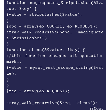
function magicquotes_Stripslashes(&$va
lue, $key) {
$value = stripslashes($value);
}
$gpc = array(&$_COOKIE, &$_REQUEST);
array_walk_recursive($gpc, 'magicquote
s_Stripslashes');
}
function clean(&$value, $key) {
//this function escapes all quotation
marks.
$value = mysql_real_escape_string($val
ue);
}
}
$req = array(&$_REQUEST);
Copy