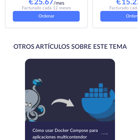
€
25.67
€
15.2
/mes
Facturado cada 12 meses
Facturado cada
Ordenar
Ordena
OTROS ARTÍCULOS SOBRE ESTE TEMA
Cómo usar Docker Compose para
aplicaciones multicontendor