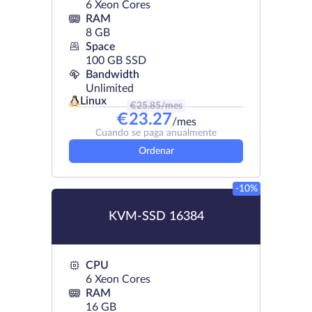
6 Xeon Cores
RAM
8 GB
Space
100 GB SSD
Bandwidth
Unlimited
Linux
€
25.85
/mes
€
23.27
/mes
Cuando se paga anualmente
Ordenar
-10%
KVM-SSD 16384
CPU
6 Xeon Cores
RAM
16 GB