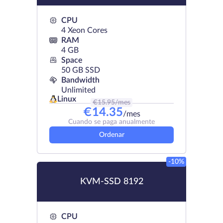
CPU
4 Xeon Cores
RAM
4 GB
Space
50 GB SSD
Bandwidth
Unlimited
Linux
€
15.95
/mes
€
14.35
/mes
Cuando se paga anualmente
Ordenar
-10%
KVM-SSD 8192
CPU