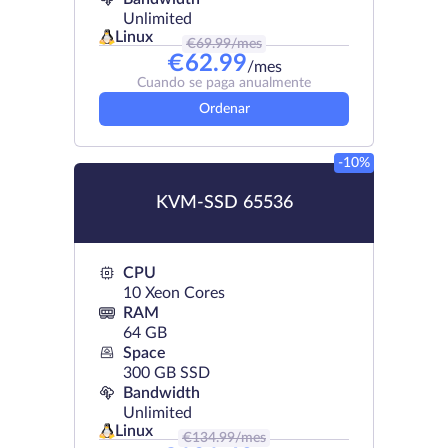
Unlimited
Linux
€
69.99
/mes
€
62.99
/mes
Cuando se paga anualmente
Ordenar
-10%
KVM-SSD 65536
CPU
10 Xeon Cores
RAM
64 GB
Space
300 GB SSD
Bandwidth
Unlimited
Linux
€
134.99
/mes