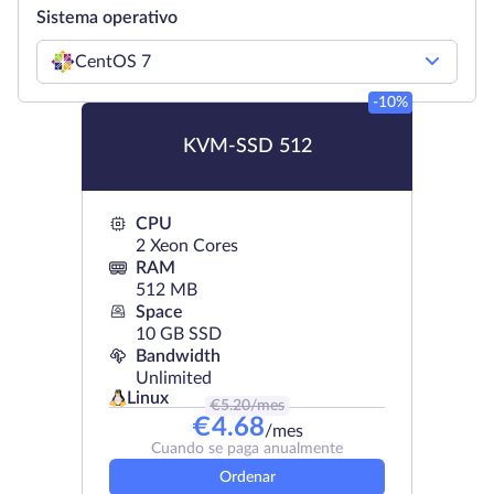
Sistema operativo
CentOS 7
-10%
KVM-SSD 512
CPU
2 Xeon Cores
RAM
512 MB
Space
10 GB SSD
Bandwidth
Unlimited
Linux
€
5.20
/mes
€
4.68
/mes
Cuando se paga anualmente
Ordenar