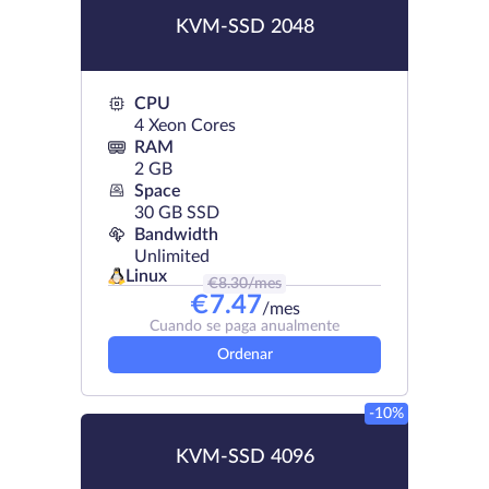
KVM-SSD 2048
CPU
4 Xeon Cores
RAM
2 GB
Space
30 GB SSD
Bandwidth
Unlimited
Linux
€
8.30
/mes
€
7.47
/mes
Cuando se paga anualmente
Ordenar
-10%
KVM-SSD 4096