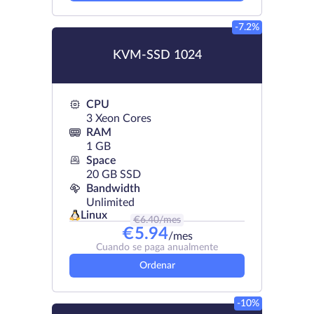
-7.2%
KVM-SSD 1024
CPU
3 Xeon Cores
RAM
1 GB
Space
20 GB SSD
Bandwidth
Unlimited
Linux
€
6.40
/mes
€
5.94
/mes
Cuando se paga anualmente
Ordenar
-10%