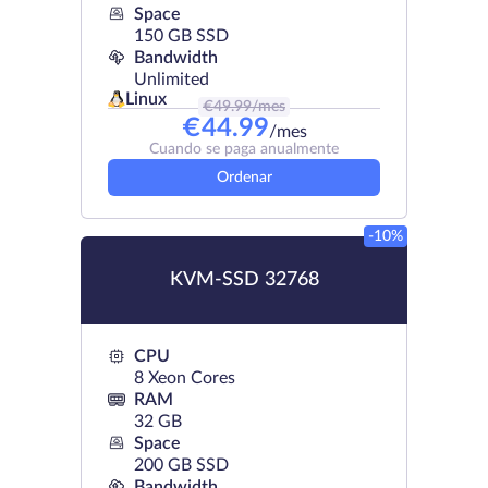
Space
150 GB SSD
Bandwidth
Unlimited
Linux
€
49.99
/mes
€
44.99
/mes
Cuando se paga anualmente
Ordenar
-10%
KVM-SSD 32768
CPU
8 Xeon Cores
RAM
32 GB
Space
200 GB SSD
Bandwidth