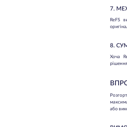
4. Безперебійна інтеграція та
7. МЕ
сумісність із системою
Виклики та аспекти, що слід
ReFS в
врахувати при впровадженні ReFS
оригіна
1. Обмежена сумісність з певними
програмами
8. СУ
2. Підвищена складність
управління
Хоча R
3. Необхідність стратегій
рішення
резервного копіювання
4. Фінансові наслідки для
підприємств
ВПР
5. Управління змінами в ІТ-
інфраструктурі
Розгор
6. Потреба у постійному
максима
моніторингу та обслуговуванні
або вик
Ключові висновки