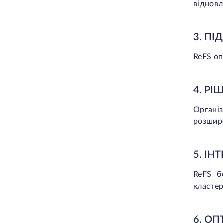
відновл
3. ПІ
ReFS оп
4. Р
Організ
розшир
5. ІН
ReFS б
класте
6. О