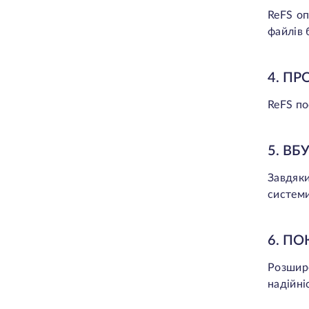
3. Підтримка віртуалізації Hyper-V
ReFS оп
4. Рішення для корпоративних
файлів 
систем зберігання даних
5. Інтеграція з Storage Spaces
Direct (S2D)
4. П
6. Оптимізація сховища для
ReFS по
віртуальних машин
7. Файлові сервери, що вимагають
високої доступності
5. В
Переваги та недоліки ReFS
Переваги ReFS
Завдяки
1. Висока цілісність даних та
системи
відмовостійкість
2. Покращена масштабованість
для ресурсоємних робочих
6. П
навантажень
Розшире
3. Оптимізація продуктивності для
надійні
спеціалізованих випадків
використання