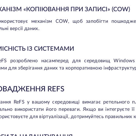
ХАНІЗМ «КОПІЮВАННЯ ПРИ ЗАПИСІ» (COW)
икористовує механізм COW, щоб запобігти пошкоджен
льні версії даних.
МІСНІСТЬ ІЗ СИСТЕМАМИ
eFS розроблено насамперед для середовищ Windows S
ми для зберігання даних та корпоративною інфраструкту
ОВАДЖЕННЯ REFS
тання ReFS у вашому середовищі вимагає ретельного п
льно використати його переваги. Якщо ви інтегруєте її
ористовуєте для віртуалізації, дотримуйтесь правильних 