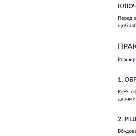
КЛЮЧ
Перед в
щоб заб
ПРА
Розшире
1. О
ReFS е
даними 
2. Р
Вбудов