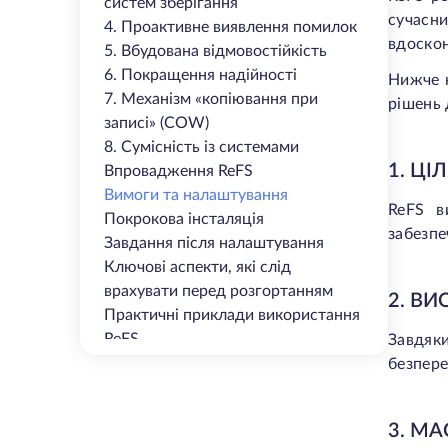
систем зберігання
сучасни
4. Проактивне виявлення помилок
вдоскон
5. Вбудована відмовостійкість
6. Покращення надійності
Нижче н
7. Механізм «копіювання при
рішень 
записі» (COW)
8. Сумісність із системами
1. ЦІ
Впровадження ReFS
Вимоги та налаштування
ReFS в
Покрокова інсталяція
забезпе
Завдання після налаштування
Ключові аспекти, які слід
врахувати перед розгортанням
2. В
Практичні приклади використання
ReFS
Завдяк
1. Обробка великих наборів даних
безпере
2. Рішення для резервного
копіювання та відновлення після
3. М
збою