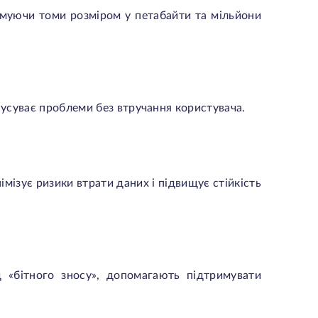
римуючи томи розміром у петабайти та мільйони
 усуває проблеми без втручання користувача.
мізує ризики втрати даних і підвищує стійкість
ід «бітного зносу», допомагають підтримувати