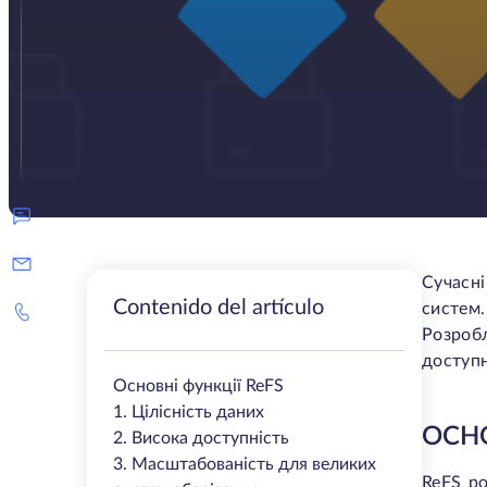
Сучасн
Contenido del artículo
систем.
Розробл
доступн
Основні функції ReFS
1. Цілісність даних
ОСНО
2. Висока доступність
3. Масштабованість для великих
ReFS ро