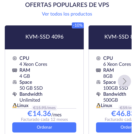
OFERTAS POPULARES DE VPS
Ver todos los productos
-10%
KVM-SSD 4096
KVM-SSD 8
CPU
CPU
4 Xeon Cores
6 Xeon Cores
RAM
RAM
4 GB
8GB
Space
Space
50 GB SSD
100GB SSD
Bandwidth
Bandwidth
Unlimited
500GB
Linux
Linux
€
15.95
/mes
€
59
/m
€
14.36
€
46.8
/mes
Facturado cada 12 meses
Facturado cada
Ordenar
Ordena