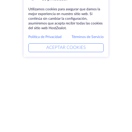
Utilizamos cookies para asegurar que damos la
mejor experiencia en nuestro sitio web. Si
continúa sin cambiar la configuración,
asumiremos que acepta recibir todas las cookies
del sitio web HostZealot.
Política de Privacidad
Términos de Servicio
ACEPTAR COOKIES
Productos
Soluciones
Servidores dedicados
Servicios DevOps
VPS
Ayuda vinculada
Colocación
Keitaro VPS
Dominios
RDP
Espacio de almacenamiento
Certificados SSL