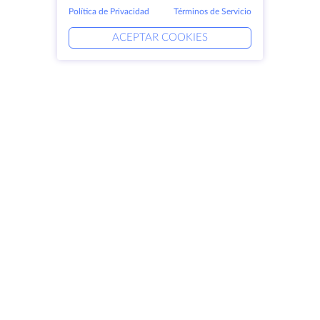
Política de Privacidad
Términos de Servicio
ACEPTAR COOKIES
Productos
Soluciones
Servidores dedicados
Servicios DevOps
VPS
Ayuda vinculada
Colocación
Keitaro VPS
Dominios
RDP
Espacio de almacenamiento
Certificados SSL
Empresa
Aviso jurídico
Acerca de HostZealot
SLA
Contacto
Política de privacidad
Centros de datos
Declaración de confidencialidad
Looking Glass
Condiciones del servicio
Base de conocimientos
Programa de afiliados