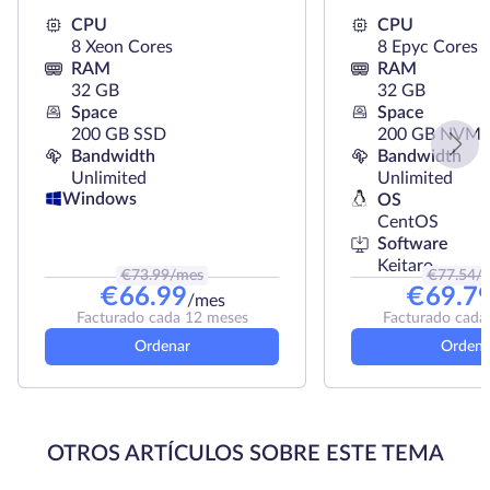
CPU
CPU
8 Xeon Cores
8 Epyc Cores
RAM
RAM
32 GB
32 GB
Space
Space
200 GB SSD
200 GB NVMe
Bandwidth
Bandwidth
Unlimited
Unlimited
Windows
OS
CentOS
Software
Keitaro
€
73.99
/mes
€
77.54
/
€
66.99
€
69.7
/mes
Facturado cada 12 meses
Facturado cada
Ordenar
Ordena
OTROS ARTÍCULOS SOBRE ESTE TEMA