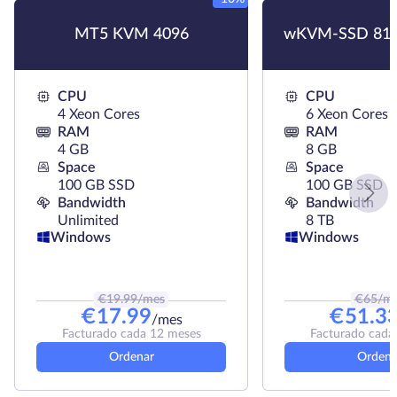
MT5 KVM 4096
wKVM-SSD 819
CPU
CPU
4 Xeon Cores
6 Xeon Cores
RAM
RAM
4 GB
8 GB
Space
Space
100 GB SSD
100 GB SSD
Bandwidth
Bandwidth
Unlimited
8 TB
Windows
Windows
€
19.99
/mes
€
65
/m
€
17.99
€
51.3
/mes
Facturado cada 12 meses
Facturado cada
Ordenar
Ordena