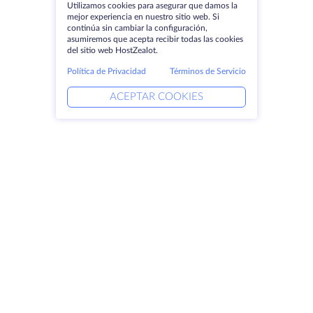
Utilizamos cookies para asegurar que damos la
mejor experiencia en nuestro sitio web. Si
continúa sin cambiar la configuración,
asumiremos que acepta recibir todas las cookies
del sitio web HostZealot.
Política de Privacidad
Términos de Servicio
ACEPTAR COOKIES
Productos
Soluciones
Servidores dedicados
Servicios DevOps
VPS
Ayuda vinculada
Colocación
Keitaro VPS
Dominios
RDP
Espacio de almacenamiento
Certificados SSL
Empresa
Aviso jurídico