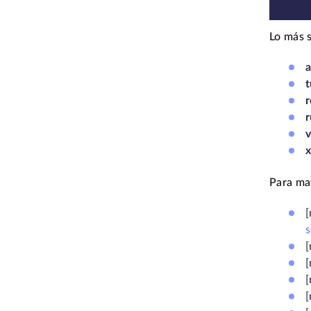
Lo más s
a
t
r
r
v
Para may
[
s
[
[
[
[