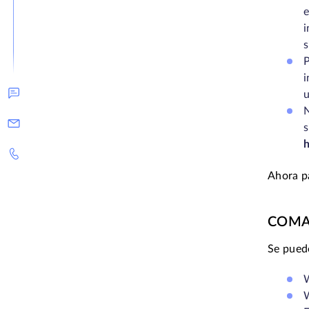
e
s
P
i
u
N
h
Ahora p
COMA
Se pued
W
W