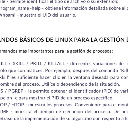
ile - permite identificar el tipo de archivo o su extensión;
rogram_name -help - obtiene información detallada sobre el p
hoami - muestra el UID del usuario.
DOS BÁSICOS DE LINUX PARA LA GESTIÓN 
omandos más importantes para la gestión de procesos:
ILL / XKILL / PKILL / KILLALL - diferentes variaciones de
ólo que con matices. Por ejemplo, después del comando "Kill"
xkill" es suficiente hacer clic en la ventana deseada para compl
ombre del proceso. Utilícelo dependiendo de la situación.
S / PGREP - le permite obtener el identificador (PID) de var
pción -e para mostrar el PID de un proceso específico.
OP / HTOP - muestra los procesos. Conveniente para el moni
IME - muestra el tiempo de ejecución del proceso. De hec
etraso de la implementación de su algoritmo con respecto a l