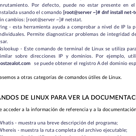
nrutamiento. Por defecto, puede no estar presente en el 
instalada usando el comando
[root@server ~]# dnf install net-t
in cambios: [root@server ~]# netstat.
ing - esta herramienta ayuda a comprobar a nivel de IP la 
ndividuales. Permite diagnosticar problemas de integridad d
sar.
slookup - Este comando de terminal de Linux se utiliza par
similar sobre direcciones IP y dominios. Por ejemplo, u
ostzealot.com
se puede obtener el registro A del dominio esp
asemos a otras categorías de comandos útiles de Linux.
NDOS DE LINUX PARA VER LA DOCUMENTAC
e acceder a la información de referencia y a la documentació
hatis - muestra una breve descripción del programa;
hereis - muestra la ruta completa del archivo ejecutable;