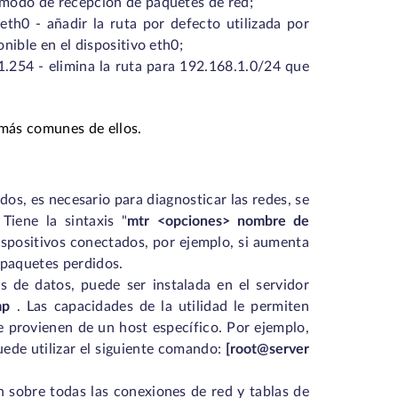
l modo de recepción de paquetes de red;
th0 - añadir la ruta por defecto utilizada por
onible en el dispositivo eth0;
1.254 - elimina la ruta para 192.168.1.0/24 que
más comunes de ellos.
, es necesario para diagnosticar las redes, se
Tiene la sintaxis "
mtr <opciones> nombre de
dispositivos conectados, por ejemplo, si aumenta
 paquetes perdidos.
s de datos, puede ser instalada en el servidor
mp
. Las capacidades de la utilidad le permiten
que provienen de un host específico. Por ejemplo,
uede utilizar el siguiente comando:
[root@server
n sobre todas las conexiones de red y tablas de