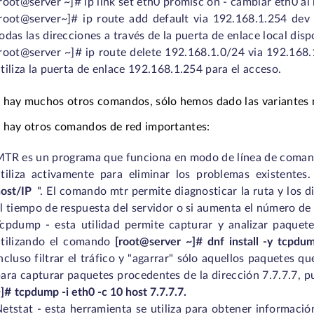
root@server ~]# ip link set eth0 promisc on - cambiar eth0 a
root@server~]# ip route add default via 192.168.1.254 dev e
odas las direcciones a través de la puerta de enlace local disp
root@server ~]# ip route delete 192.168.1.0/24 via 192.168.
tiliza la puerta de enlace 192.168.1.254 para el acceso.
 hay muchos otros comandos, sólo hemos dado las variantes 
 hay otros comandos de red importantes:
TR es un programa que funciona en modo de línea de comandos
tiliza activamente para eliminar los problemas existentes. 
ost/IP
". El comando mtr permite diagnosticar la ruta y los 
l tiempo de respuesta del servidor o si aumenta el número de
cpdump - esta utilidad permite capturar y analizar paquete
utilizando el comando
[root@server ~]# dnf install -y tcpdu
ncluso filtrar el tráfico y "agarrar" sólo aquellos paquetes 
ara capturar paquetes procedentes de la dirección 7.7.7.7, p
]# tcpdump -i eth0 -c 10 host 7.7.7.7.
etstat - esta herramienta se utiliza para obtener informació