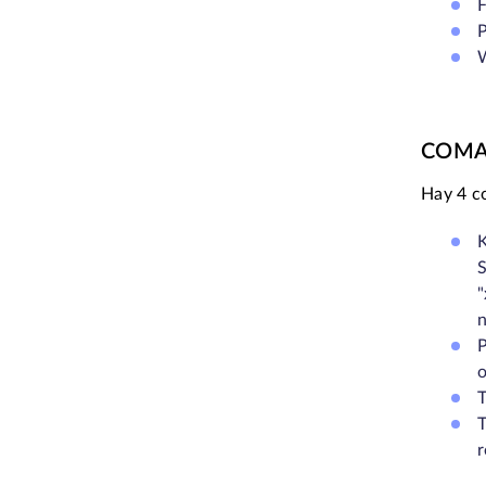
F
P
W
COMAN
Hay 4 c
K
S
"
n
P
o
T
T
r