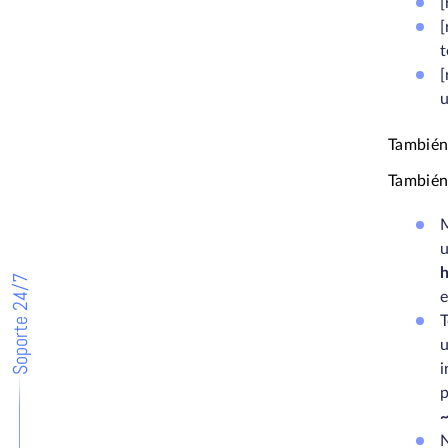
[
[
t
[
u
También
También
M
u
h
Soporte 24/7
e
T
i
p
~
N