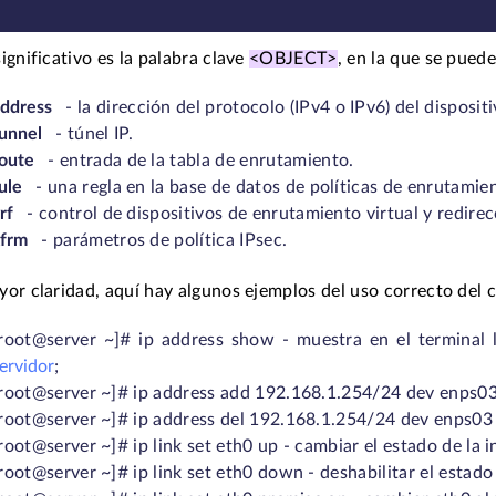
ignificativo es la palabra clave
<OBJECT>
, en la que se puede
ddress
- la dirección del protocolo (IPv4 o IPv6) del dispositi
unnel
- túnel IP.
oute
- entrada de la tabla de enrutamiento.
ule
- una regla en la base de datos de políticas de enrutamie
rf
- control de dispositivos de enrutamiento virtual y redirec
xfrm
- parámetros de política IPsec.
or claridad, aquí hay algunos ejemplos del uso correcto del c
root@server ~]# ip address show - muestra en el terminal la
ervidor
;
root@server ~]# ip address add 192.168.1.254/24 dev enps03 - 
root@server ~]# ip address del 192.168.1.254/24 dev enps03 - 
root@server ~]# ip link set eth0 up - cambiar el estado de la 
root@server ~]# ip link set eth0 down - deshabilitar el estado 