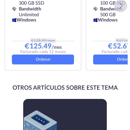
300 GB SSD
100 GB SSD
Bandwidth
Bandwidth
Unlimited
500 GB
Windows
Windows
€
138.99
/mes
€
67
/m
€
125.49
€
52.6
/mes
Facturado cada 12 meses
Facturado cada
Ordenar
Ordena
OTROS ARTÍCULOS SOBRE ESTE TEMA