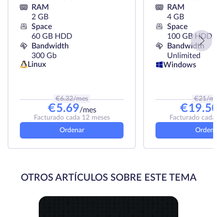
RAM
RAM
2 GB
4 GB
Space
Space
60 GB HDD
100 GB HDD
Bandwidth
Bandwidth
300 Gb
Unlimited
Linux
Windows
€
6.32
/mes
€
21
/m
€
5.69
€
19.5
/mes
Facturado cada 12 meses
Facturado cada
Ordenar
Ordena
OTROS ARTÍCULOS SOBRE ESTE TEMA