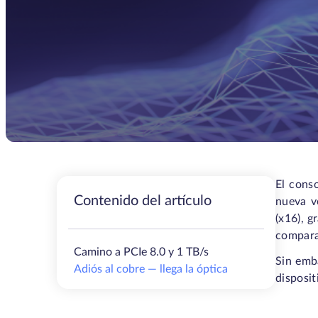
El cons
Contenido del artículo
nueva v
(x16), g
comparar
Camino a PCIe 8.0 y 1 TB/s
Sin emb
Adiós al cobre — llega la óptica
disposit