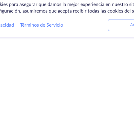
kies para asegurar que damos la mejor experiencia en nuestro sit
figuración, asumiremos que acepta recibir todas las cookies del 
vacidad
Términos de Servicio
A
ctos
Soluciones
E
ores dedicados
Servicios DevOps
Ac
Ayuda vinculada
C
ación
Keitaro VPS
Ce
ios
RDP
Lo
io de
B
enamiento
Pr
icados SSL