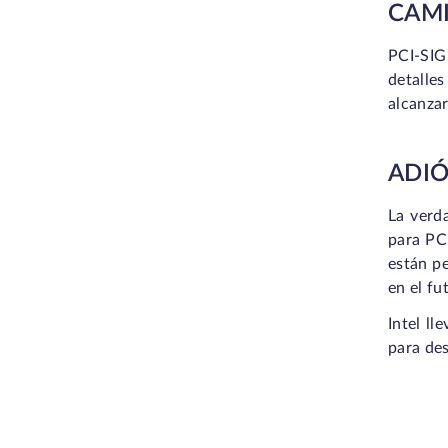
CAMI
PCI-SIG
detalles
alcanza
ADIÓ
La verd
para PCI
están pe
en el fu
Intel l
para des