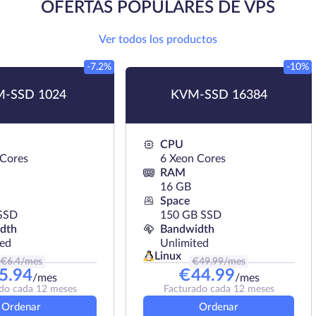
OFERTAS POPULARES DE VPS
Ver todos los productos
-7.2%
-10%
-SSD 1024
KVM-SSD 16384
CPU
 Cores
6 Xeon Cores
RAM
16 GB
Space
SSD
150 GB SSD
dth
Bandwidth
ted
Unlimited
Linux
€
6.4
/mes
€
49.99
/mes
5.94
€
44.99
/mes
/mes
do cada 12 meses
Facturado cada 12 meses
Ordenar
Ordenar