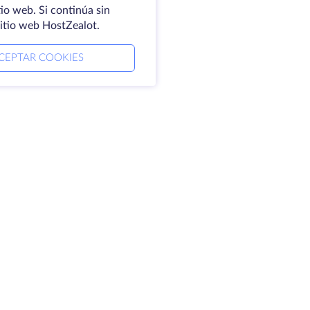
io web. Si continúa sin
sitio web HostZealot.
CEPTAR COOKIES
mpresa
Aviso jurídico
erca de HostZealot
SLA
ontacto
Política de privacidad
ntros de datos
Declaración de
oking Glass
confidencialidad
ase de conocimientos
Condiciones del servicio
ograma de afiliados