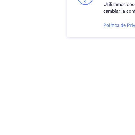
Utilizamos coo
cambiar la con
Política de Pri
Produ
Servid
VPS
Coloc
@ 2009-2026 HostZealot - alquiler de
Domin
servidores dedicados y VPS, registro
Espac
de dominios.
almac
Certif
HZ Hosting LTD. IVA: BG203391232
4.9
MAPA DEL SITIO
300+
RESEÑAS