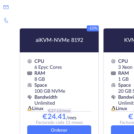
-10%
aiKVM-NVMe 8192
KVM
CPU
CPU
6 Epyc Cores
3 Xeon
RAM
RAM
8 GB
1 GB
Space
Space
100 GB NVMe
20 GB 
Bandwidth
Bandwi
Unlimited
Unlimi
Linux
Linux
€
27.13
/mes
€
24.41
€
/mes
Facturado cada 12 meses
Factura
Ordenar