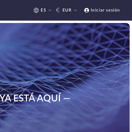
€
ES
EUR
Iniciar sesión
 YA ESTÁ AQUÍ —