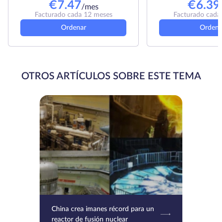
€
7.47
€
6.39
/mes
Facturado cada 12 meses
Facturado cada
Ordenar
Ordena
OTROS ARTÍCULOS SOBRE ESTE TEMA
China crea imanes récord para un
reactor de fusión nuclear