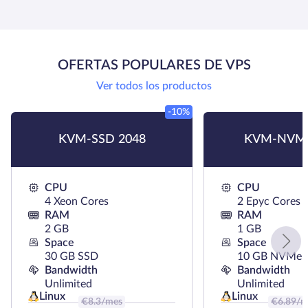
OFERTAS POPULARES DE VPS
Ver todos los productos
-10%
KVM-SSD 2048
KVM-NVMe
CPU
CPU
4 Xeon Cores
2 Epyc Cores
RAM
RAM
2 GB
1 GB
Space
Space
30 GB SSD
10 GB NVMe
Bandwidth
Bandwidth
Unlimited
Unlimited
Linux
Linux
€
8.3
/mes
€
6.89
/m