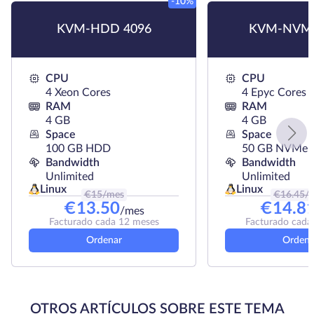
-10%
KVM-HDD 4096
KVM-NVMe
CPU
CPU
4 Xeon Cores
4 Epyc Cores
RAM
RAM
4 GB
4 GB
Space
Space
100 GB HDD
50 GB NVMe
Bandwidth
Bandwidth
Unlimited
Unlimited
Linux
Linux
€
15
/mes
€
16.45
/
€
13.50
€
14.8
/mes
Facturado cada 12 meses
Facturado cada
Ordenar
Ordena
OTROS ARTÍCULOS SOBRE ESTE TEMA