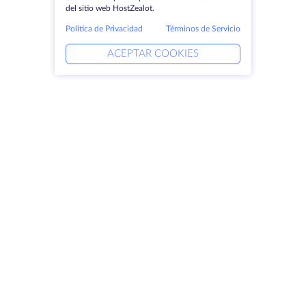
del sitio web HostZealot.
Política de Privacidad
Términos de Servicio
ACEPTAR COOKIES
Productos
Soluciones
Servidores dedicados
Servicios DevOps
VPS
Ayuda vinculada
Colocación
Keitaro VPS
Dominios
RDP
Espacio de almacenamiento
Certificados SSL
Empresa
Aviso jurídico
Acerca de HostZealot
SLA
Contacto
Política de privacidad
Centros de datos
Declaración de confidencialidad
Looking Glass
Condiciones del servicio