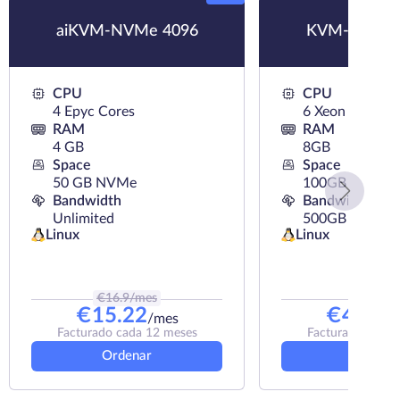
aiKVM-NVMe 4096
KVM-SSD 8
CPU
CPU
4 Epyc Cores
6 Xeon Cores
RAM
RAM
4 GB
8GB
Space
Space
50 GB NVMe
100GB SSD
Bandwidth
Bandwidth
Unlimited
500GB
Linux
Linux
€
16.9
/mes
€
59
/me
€
15.22
€
46.83
/mes
Facturado cada 12 meses
Facturado cada 
Ordenar
Ordena