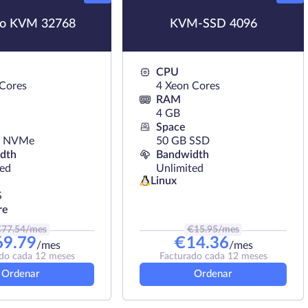
ro KVM 32768
KVM-SSD 4096
CPU
 Cores
4 Xeon Cores
RAM
4 GB
Space
B NVMe
50 GB SSD
dth
Bandwidth
ted
Unlimited
Linux
S
re
€
77.54
/mes
€
15.95
/mes
69.79
€
14.36
/mes
/mes
do cada 12 meses
Facturado cada 12 meses
Ordenar
Ordenar