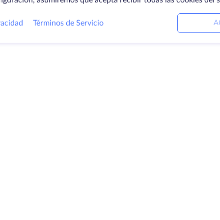
figuración, asumiremos que acepta recibir todas las cookies del 
vacidad
Términos de Servicio
A
ctos
Soluciones
E
ores dedicados
Servicios DevOps
Ac
Ayuda vinculada
C
ación
Keitaro VPS
Ce
ios
RDP
Lo
io de
B
enamiento
Pr
icados SSL