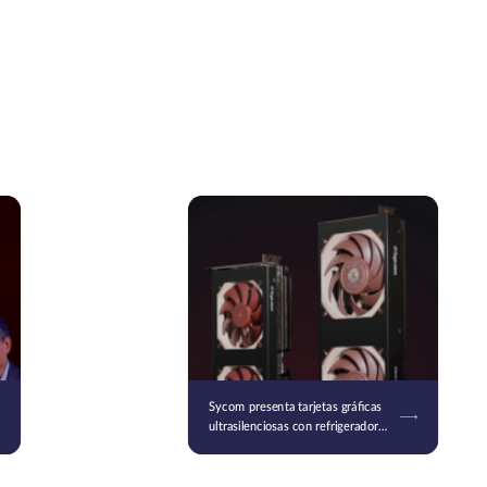
Sycom presenta tarjetas gráficas
ultrasilenciosas con refrigeradores
Noctua: la serie Silent Master
Graphics basada en RTX 50