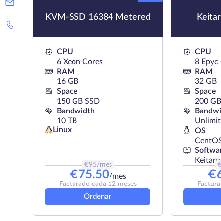
KVM-SSD 16384 Metered
Keita
CPU
CPU
6 Xeon Cores
8 Epyc
RAM
RAM
16 GB
32 GB
Space
Space
150 GB SSD
200 G
Bandwidth
Bandwi
10 TB
Unlimi
Linux
OS
CentO
Softwa
Keitaro
€
95
/mes
€
75.50
€
/mes
Facturado cada 12 meses
Factura
Ordenar