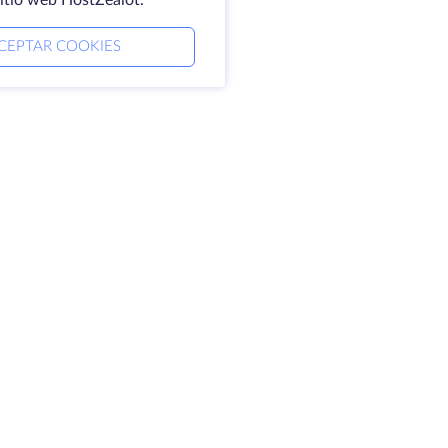
sitio web HostZealot.
CEPTAR COOKIES
mpresa
Aviso jurídico
erca de HostZealot
SLA
ontacto
Política de privacidad
ntros de datos
Declaración de
oking Glass
confidencialidad
ase de conocimientos
Condiciones del servicio
ograma de afiliados