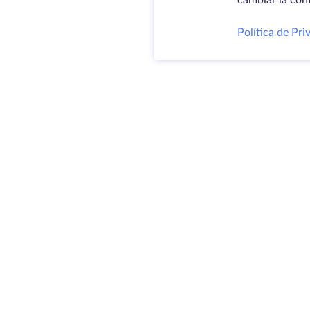
cambiar la con
Política de Pri
Produ
Servid
VPS
Coloc
@ 2009-2026 HostZealot - alquiler de
Domin
servidores dedicados y VPS, registro
Espac
de dominios.
almac
Certif
HZ Hosting LTD. IVA: BG203391232
4.9
MAPA DEL SITIO
300+
RESEÑAS