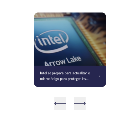
Intel se prepara para actualizar el
microcódigo para proteger los
procesadores Raptor Lake