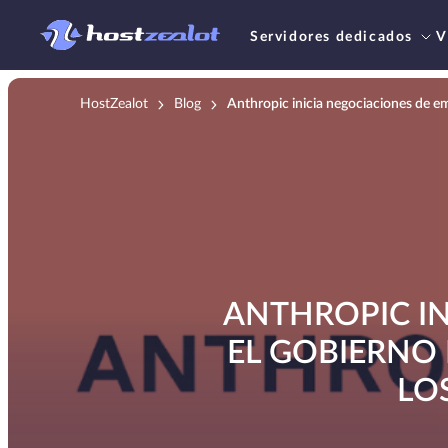
Servidores dedicados
V
HostZealot
Blog
Anthropic inicia negociaciones de em
ANTHROPIC IN
EL GOBIERNO 
LO