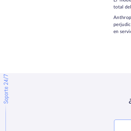
El mode
total de
Anthrop
perjudic
en servi
Soporte 24/7