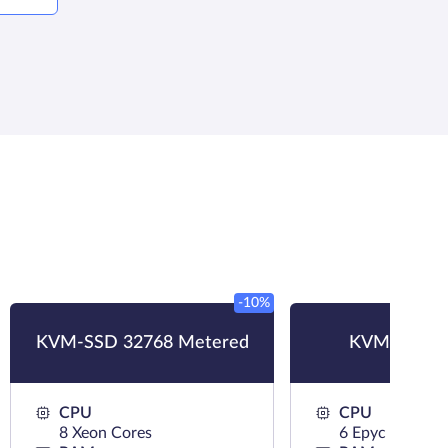
-10%
KVM-SSD 32768 Metered
KVM-NVMe
CPU
CPU
8 Xeon Cores
6 Epyc Cores