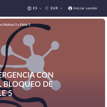
€
ES
EUR
Iniciar sesión
os Mythos 5 y Fable 5
MERGENCIA CON
EL BLOQUEO DE
E 5