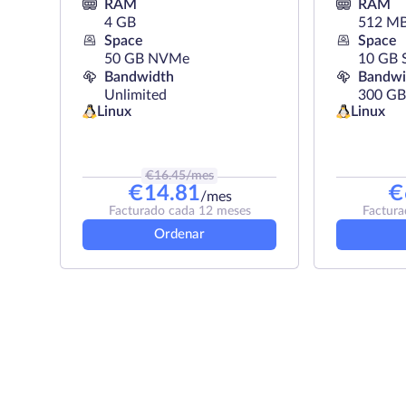
RAM
RAM
4 GB
512 M
Space
Space
50 GB NVMe
10 GB 
Bandwidth
Bandwi
Unlimited
300 GB
Linux
Linux
€
16.45
/mes
€
14.81
€
/mes
Facturado cada 12 meses
Factura
Ordenar