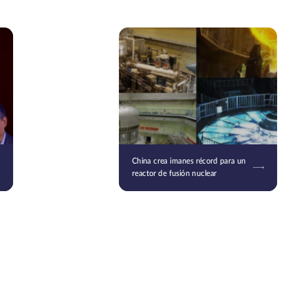
China crea imanes récord para un
reactor de fusión nuclear