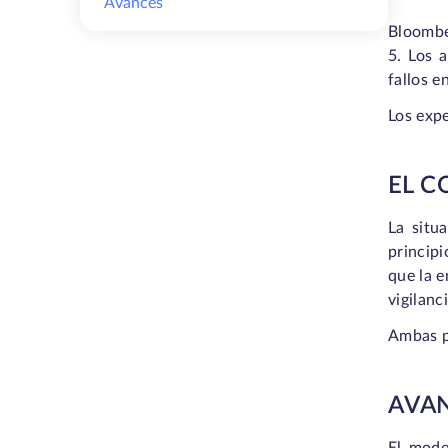
Avances
Bloombe
5. Los 
fallos e
Los expe
EL C
La situ
princip
que la e
vigilan
Ambas p
AVA