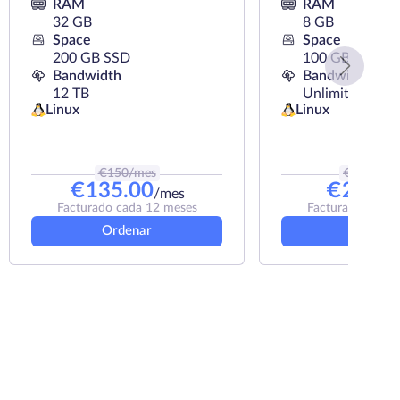
RAM
RAM
32 GB
8 GB
Space
Space
200 GB SSD
100 GB NVMe
Bandwidth
Bandwidth
12 TB
Unlimited
Linux
Linux
€
150
/mes
€
26.35
/m
€
135.00
€
23.72
/mes
Facturado cada 12 meses
Facturado cada 
Ordenar
Ordena