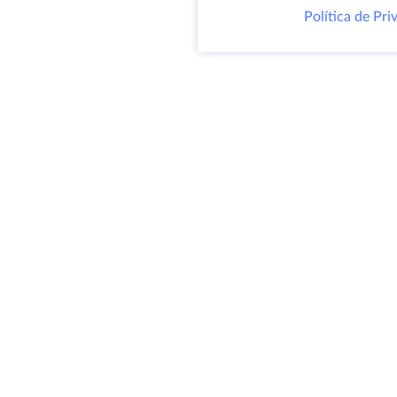
Política de Pri
Produ
Servid
VPS
Coloc
@ 2009-2026 HostZealot - alquiler de
Domin
servidores dedicados y VPS, registro
Espac
de dominios.
almac
Certif
HZ Hosting LTD. IVA: BG203391232
4.9
MAPA DEL SITIO
300+
RESEÑAS