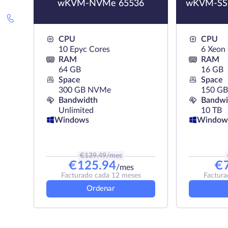
wKVM-NVMe 65536
wKVM-SSD
CPU
CPU
10 Epyc Cores
6 Xeon
RAM
RAM
64 GB
16 GB
Space
Space
300 GB NVMe
150 GB
Bandwidth
Bandwi
Unlimited
10 TB
Windows
Window
€
139.49
/mes
€
125.94
€
/mes
Facturado cada 12 meses
Factura
Ordenar