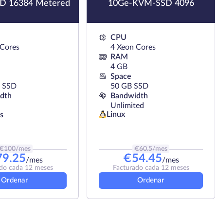
 16384 Metered
10Ge-KVM-SSD 4096
CPU
 Cores
4 Xeon Cores
RAM
4 GB
Space
 SSD
50 GB SSD
dth
Bandwidth
Unlimited
Linux
s
€
100
/mes
€
60.5
/mes
79.25
€
54.45
/mes
/mes
do cada 12 meses
Facturado cada 12 meses
Ordenar
Ordenar