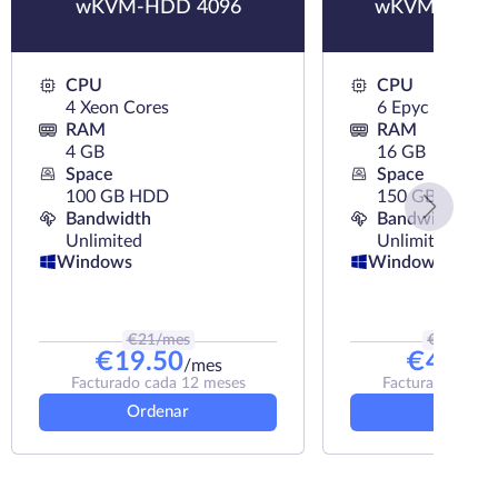
wKVM-HDD 4096
wKVM-NVMe
CPU
CPU
4 Xeon Cores
6 Epyc Cores
RAM
RAM
4 GB
16 GB
Space
Space
100 GB HDD
150 GB NVMe
Bandwidth
Bandwidth
Unlimited
Unlimited
Windows
Windows
€
21
/mes
€
54.49
/m
€
19.50
€
49.44
/mes
Facturado cada 12 meses
Facturado cada 
Ordenar
Ordena