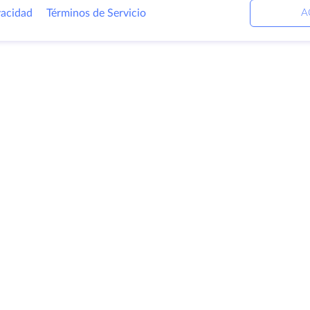
vacidad
Términos de Servicio
A
ctos
Soluciones
E
ores dedicados
Servicios DevOps
Ac
Ayuda vinculada
C
ación
Keitaro VPS
Ce
ios
RDP
Lo
io de
B
enamiento
Pr
icados SSL