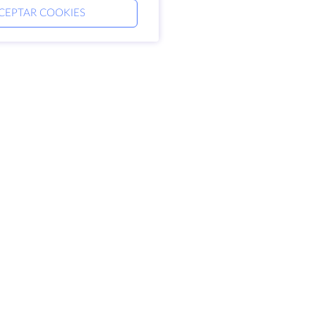
CEPTAR COOKIES
mpresa
Aviso jurídico
erca de HostZealot
SLA
ontacto
Política de privacidad
ntros de datos
Declaración de
oking Glass
confidencialidad
ase de conocimientos
Condiciones del servicio
ograma de afiliados