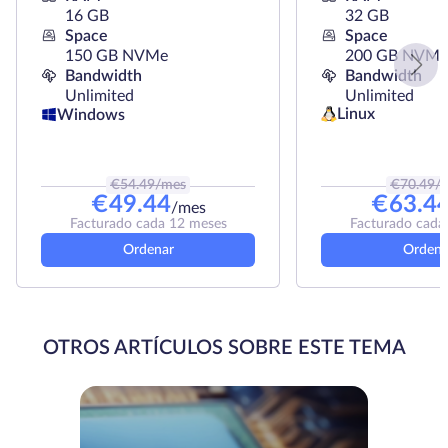
16 GB
32 GB
Space
Space
150 GB NVMe
200 GB NVMe
Bandwidth
Bandwidth
Unlimited
Unlimited
Linux
Windows
€
54.49
/mes
€
70.49
/
€
49.44
€
63.4
/mes
Facturado cada 12 meses
Facturado cada
Ordenar
Ordena
OTROS ARTÍCULOS SOBRE ESTE TEMA