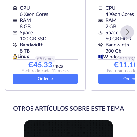
CPU
CPU
6 Xeon Cores
4 Xeon Cores
RAM
RAM
8 GB
2 GB
Space
Space
100 GB SSD
60 GB HDD
Bandwidth
Bandwidth
8 TB
300 Gb
Linux
Windows
€
57
/mes
€
11.73
/
€
45.33
€
11.1
/mes
Facturado cada 12 meses
Facturado cada
Ordenar
Ordena
OTROS ARTÍCULOS SOBRE ESTE TEMA