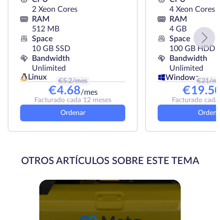
2 Xeon Cores
4 Xeon Cores
RAM
RAM
512 MB
4 GB
Space
Space
10 GB SSD
100 GB HDD
Bandwidth
Bandwidth
Unlimited
Unlimited
Linux
Windows
€
5.2
/mes
€
21
/m
€
4.68
€
19.5
/mes
Facturado cada 12 meses
Facturado cada
Ordenar
Ordena
OTROS ARTÍCULOS SOBRE ESTE TEMA