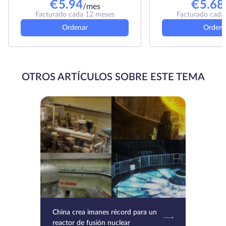
€
5.94
€
5.68
/mes
Facturado cada 12 meses
Facturado cada
Ordenar
Ordena
OTROS ARTÍCULOS SOBRE ESTE TEMA
China crea imanes récord para un
reactor de fusión nuclear