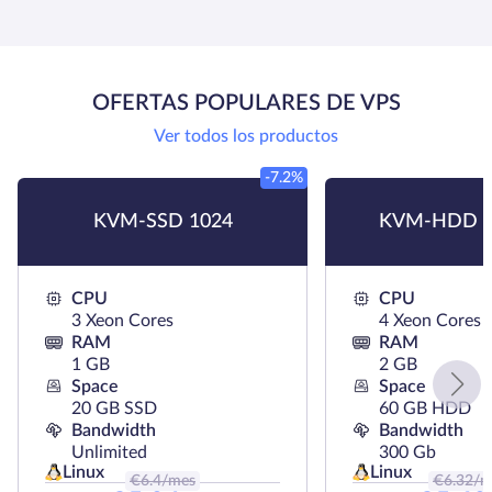
OFERTAS POPULARES DE VPS
Ver todos los productos
-7.2%
KVM-SSD 1024
KVM-HDD H
CPU
CPU
3 Xeon Cores
4 Xeon Cores
RAM
RAM
1 GB
2 GB
Space
Space
20 GB SSD
60 GB HDD
Bandwidth
Bandwidth
Unlimited
300 Gb
Linux
Linux
€
6.4
/mes
€
6.32
/m