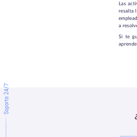
Las acti
resalta 
empleado
a resolv
Si te g
aprender
Soporte 24/7