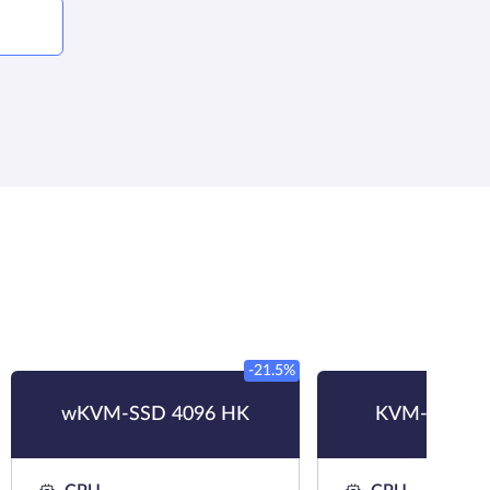
-21.5%
wKVM-SSD 4096 HK
KVM-SSD 8