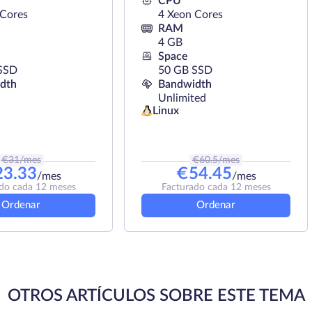
CPU
 Cores
4 Xeon Cores
RAM
4 GB
Space
SSD
50 GB SSD
dth
Bandwidth
Unlimited
Linux
€
31
/mes
€
60.5
/mes
23.33
€
54.45
/mes
/mes
do cada 12 meses
Facturado cada 12 meses
Ordenar
Ordenar
OTROS ARTÍCULOS SOBRE ESTE TEMA