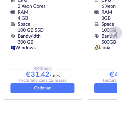
CPU
CPU
2 Xeon Cores
6 Xeon Cores
RAM
RAM
4 GB
8GB
Space
Space
100 GB SSD
100GB SSD
Bandwidth
Bandwidth
300 GB
500GB
Linux
Windows
€
40
/mes
€
59
/me
€
31.42
€
46.83
/mes
Facturado cada 12 meses
Facturado cada 
Ordenar
Ordena