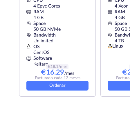
CPU
CPU
4 Epyc Cores
4 Xeon
RAM
RAM
4 GB
4 GB
Space
Space
50 GB NVMe
50 GB 
Bandwidth
Bandwi
Unlimited
4 TB
Linux
OS
CentOS
Software
Keitaro
€
18.1
/mes
€
16.29
€
/mes
Facturado cada 12 meses
Factura
Ordenar