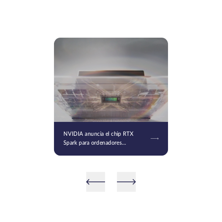
NVIDIA anuncia el chip RTX
Spark para ordenadores
personales