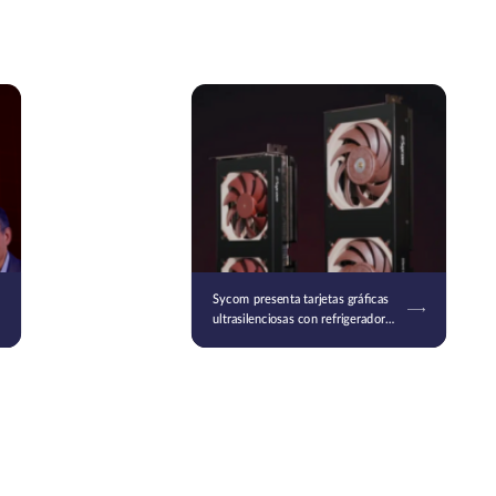
Sycom presenta tarjetas gráficas
ultrasilenciosas con refrigeradores
Noctua: la serie Silent Master
Graphics basada en RTX 50