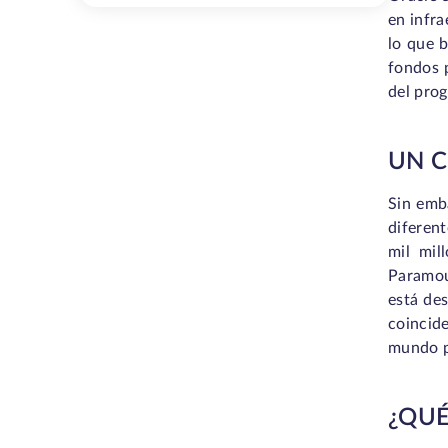
en infra
lo que b
fondos p
del prog
UN 
Sin emb
diferent
mil mil
Paramou
está des
coincid
mundo p
¿QUÉ