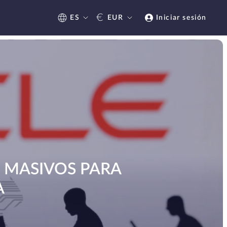
€
ES
EUR
Iniciar sesión
S MASIVOS PARA
A