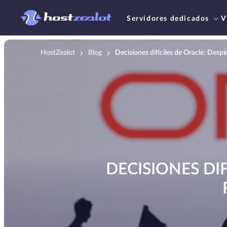
Servidores dedicados
V
HostZealot
Blog
Decisiones difíciles de Oracle: Desp
DECISIONES DI