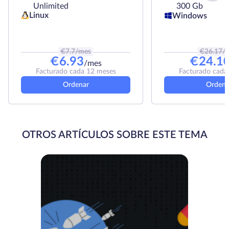
Unlimited
300 Gb
Linux
Windows
€
7.7
/mes
€
26.17
/
€
6.93
€
24.1
/mes
Facturado cada 12 meses
Facturado cada
Ordenar
Ordena
OTROS ARTÍCULOS SOBRE ESTE TEMA