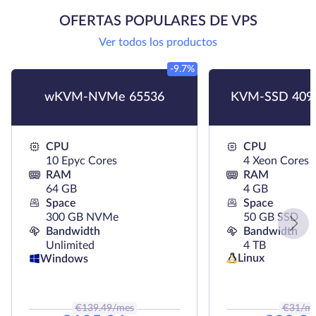
OFERTAS POPULARES DE VPS
Ver todos los productos
-9.7%
wKVM-NVMe 65536
KVM-SSD 409
CPU
CPU
10 Epyc Cores
4 Xeon Cores
RAM
RAM
64 GB
4 GB
Space
Space
300 GB NVMe
50 GB SSD
Bandwidth
Bandwidth
Unlimited
4 TB
Linux
Windows
€
139.49
/mes
€
31
/m