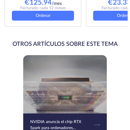
€
125.94
€
23.3
/mes
Facturado cada 12 meses
Facturado cada
Ordenar
Ordena
OTROS ARTÍCULOS SOBRE ESTE TEMA
NVIDIA anuncia el chip RTX
Spark para ordenadores