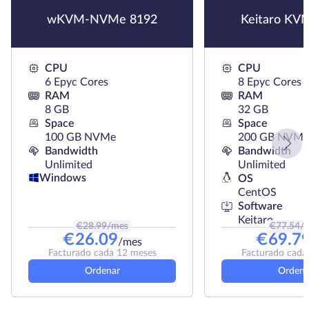
wKVM-NVMe 8192
Keitaro KV
CPU
CPU
6 Epyc Cores
8 Epyc Cores
RAM
RAM
8 GB
32 GB
Space
Space
100 GB NVMe
200 GB NVMe
Bandwidth
Bandwidth
Unlimited
Unlimited
Windows
OS
CentOS
Software
Keitaro
€
28.99
/mes
€
77.54
/
€
26.09
€
69.7
/mes
Facturado cada 12 meses
Facturado cada
Ordenar
Ordena