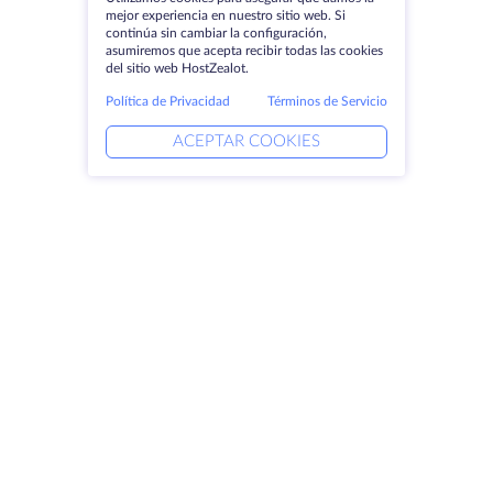
mejor experiencia en nuestro sitio web. Si
continúa sin cambiar la configuración,
asumiremos que acepta recibir todas las cookies
del sitio web HostZealot.
Política de Privacidad
Términos de Servicio
ACEPTAR COOKIES
Productos
Soluciones
Servidores dedicados
Servicios DevOps
VPS
Ayuda vinculada
Colocación
Keitaro VPS
Dominios
RDP
Espacio de almacenamiento
Certificados SSL
Empresa
Aviso jurídico