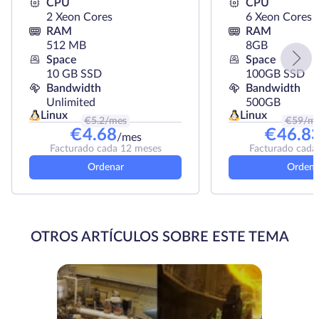
CPU
CPU
2 Xeon Cores
6 Xeon Cores
RAM
RAM
512 MB
8GB
Space
Space
10 GB SSD
100GB SSD
Bandwidth
Bandwidth
Unlimited
500GB
Linux
Linux
€
5.2
/mes
€
59
/m
€
4.68
€
46.8
/mes
Facturado cada 12 meses
Facturado cada
Ordenar
Ordena
OTROS ARTÍCULOS SOBRE ESTE TEMA