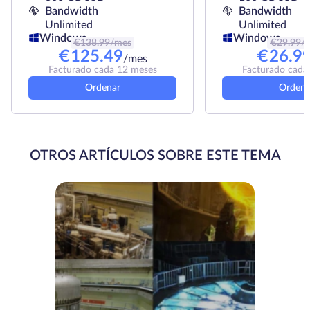
Bandwidth
Bandwidth
Unlimited
Unlimited
Windows
Windows
€
138.99
/mes
€
29.99
/
€
125.49
€
26.9
/mes
Facturado cada 12 meses
Facturado cada
Ordenar
Ordena
OTROS ARTÍCULOS SOBRE ESTE TEMA