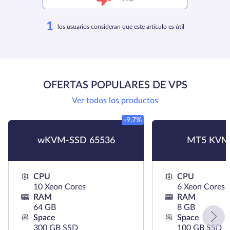
1
los usuarios consideran que este artículo es útil
OFERTAS POPULARES DE VPS
Ver todos los productos
-9.7%
wKVM-SSD 65536
MT5 KVM
CPU
CPU
10 Xeon Cores
6 Xeon Cores
RAM
RAM
64 GB
8 GB
Space
Space
300 GB SSD
100 GB SSD