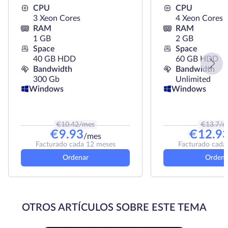
CPU
CPU
3 Xeon Cores
4 Xeon Cores
RAM
RAM
1 GB
2 GB
Space
Space
40 GB HDD
60 GB HDD
Bandwidth
Bandwidth
300 Gb
Unlimited
Windows
Windows
€
10.42
/mes
€
13.7
/m
€
9.93
€
12.9
/mes
Facturado cada 12 meses
Facturado cada
Ordenar
Ordena
OTROS ARTÍCULOS SOBRE ESTE TEMA