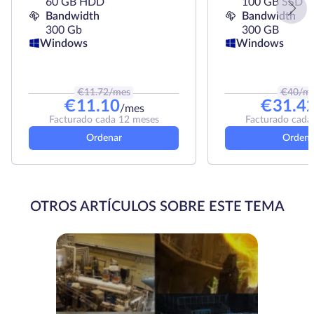
60 GB HDD
100 GB SSD
Bandwidth
Bandwidth
300 Gb
300 GB
Windows
Windows
€
11.72
/mes
€
40
/m
€
11.10
€
31.4
/mes
Facturado cada 12 meses
Facturado cada
Ordenar
Ordena
OTROS ARTÍCULOS SOBRE ESTE TEMA