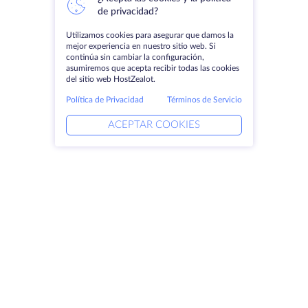
de privacidad?
Utilizamos cookies para asegurar que damos la
mejor experiencia en nuestro sitio web. Si
continúa sin cambiar la configuración,
asumiremos que acepta recibir todas las cookies
del sitio web HostZealot.
Política de Privacidad
Términos de Servicio
ACEPTAR COOKIES
Productos
Soluciones
Servidores dedicados
Servicios DevOps
VPS
Ayuda vinculada
Colocación
Keitaro VPS
Dominios
RDP
Espacio de almacenamiento
Certificados SSL