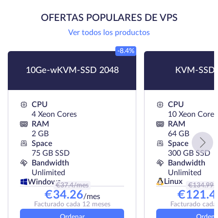
OFERTAS POPULARES DE VPS
Ver todos los productos
-8.4%
10Ge-wKVM-SSD 2048
KVM-SSD 
CPU
CPU
4 Xeon Cores
10 Xeon Cores
RAM
RAM
2 GB
64 GB
Space
Space
75 GB SSD
300 GB SSD
Bandwidth
Bandwidth
Unlimited
Unlimited
Linux
Windows
€
37.4
/mes
€
134.99
/
€
34.26
€
121.4
/mes
Facturado cada 12 meses
Facturado cada
Ordenar
Ordena