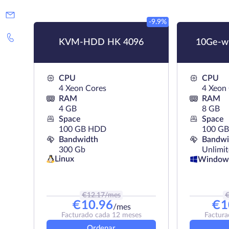
-9.9%
KVM-HDD HK 4096
10Ge-w
CPU
CPU
4 Xeon Cores
4 Xeon
RAM
RAM
4 GB
8 GB
Space
Space
100 GB HDD
100 GB
Bandwidth
Bandwi
300 Gb
Unlimi
Linux
Window
€
12.17
/mes
€
10.96
€
1
/mes
Facturado cada 12 meses
Factura
Ordenar