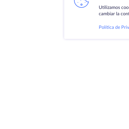
Utilizamos coo
cambiar la con
Política de Pri
Produ
Servid
VPS
Coloc
@ 2009-2026 HostZealot - alquiler de
Domin
servidores dedicados y VPS, registro
Espac
de dominios.
almac
Certif
HZ Hosting LTD. IVA: BG203391232
4.9
MAPA DEL SITIO
300+
RESEÑAS