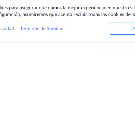
kies para asegurar que damos la mejor experiencia en nuestro sit
figuración, asumiremos que acepta recibir todas las cookies del 
vacidad
Términos de Servicio
A
ctos
Soluciones
E
ores dedicados
Servicios DevOps
Ac
Ayuda vinculada
C
ación
Keitaro VPS
Ce
ios
RDP
Lo
io de
B
enamiento
Pr
icados SSL