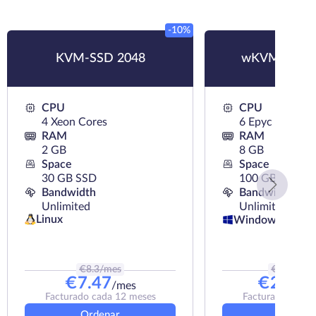
-10%
KVM-SSD 2048
wKVM-NVMe
CPU
CPU
4 Xeon Cores
6 Epyc Cores
RAM
RAM
2 GB
8 GB
Space
Space
30 GB SSD
100 GB NVMe
Bandwidth
Bandwidth
Unlimited
Unlimited
Linux
Windows
€
8.3
/mes
€
28.99
/m
€
7.47
€
26.09
/mes
Facturado cada 12 meses
Facturado cada 
Ordenar
Ordena