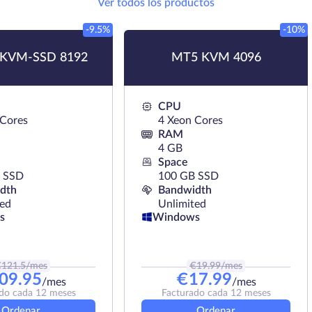
Ver todos los productos
-9.5%
-10%
KVM-SSD 8192
MT5 KVM 4096
CPU
 Cores
4 Xeon Cores
RAM
4 GB
Space
 SSD
100 GB SSD
dth
Bandwidth
ted
Unlimited
s
Windows
€
121.5
/mes
€
19.99
/mes
09.95
€
17.99
/mes
/mes
do cada 12 meses
Facturado cada 12 meses
Ordenar
Ordenar