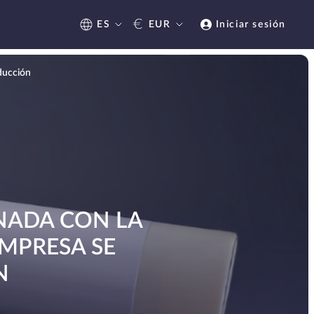
€
ES
EUR
Iniciar sesión
oducción
ONADA CON LA
EMPRESA SE
N