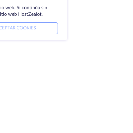
io web. Si continúa sin
sitio web HostZealot.
CEPTAR COOKIES
mpresa
Aviso jurídico
erca de HostZealot
SLA
ontacto
Política de privacidad
ntros de datos
Declaración de
oking Glass
confidencialidad
ase de conocimientos
Condiciones del servicio
ograma de afiliados