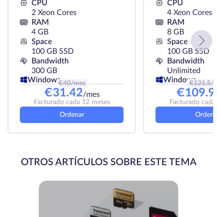
CPU
CPU
2 Xeon Cores
4 Xeon Cores
RAM
RAM
4 GB
8 GB
Space
Space
100 GB SSD
100 GB SSD
Bandwidth
Bandwidth
300 GB
Unlimited
Windows
Windows
€
40
/mes
€
121.5
/
€
31.42
€
109.9
/mes
Facturado cada 12 meses
Facturado cada
Ordenar
Ordena
OTROS ARTÍCULOS SOBRE ESTE TEMA