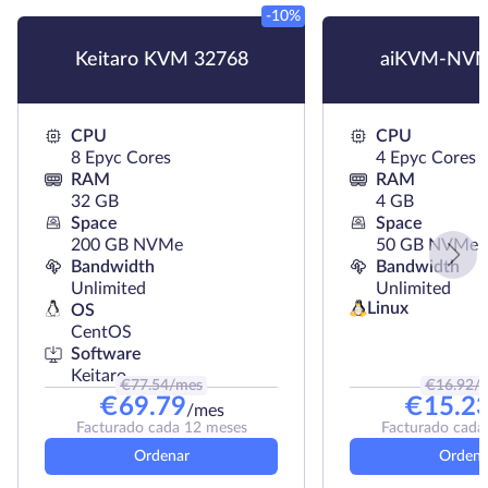
-10%
Keitaro KVM 32768
aiKVM-NVM
CPU
CPU
8 Epyc Cores
4 Epyc Cores
RAM
RAM
32 GB
4 GB
Space
Space
200 GB NVMe
50 GB NVMe
Bandwidth
Bandwidth
Unlimited
Unlimited
Linux
OS
CentOS
Software
Keitaro
€
77.54
/mes
€
16.92
/
€
69.79
€
15.2
/mes
Facturado cada 12 meses
Facturado cada
Ordenar
Ordena