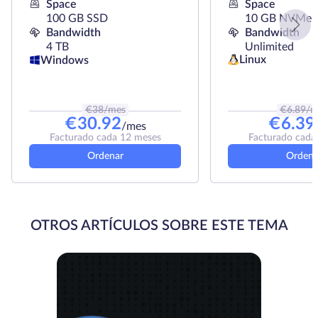
Space
Space
100 GB SSD
10 GB NVMe
Bandwidth
Bandwidth
4 TB
Unlimited
Linux
Windows
€
38
/mes
€
6.89
/m
€
30.92
€
6.39
/mes
Facturado cada 12 meses
Facturado cada
Ordenar
Ordena
OTROS ARTÍCULOS SOBRE ESTE TEMA