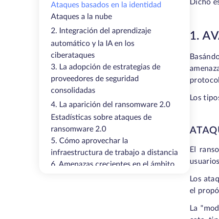
Dicho es
Ataques basados en la identidad
Ataques a la nube
2. Integración del aprendizaje
1. A
automático y la IA en los
ciberataques
Basándo
3. La adopción de estrategias de
amenazas
proveedores de seguridad
protocol
consolidadas
Los tipo
4. La aparición del ransomware 2.0
Estadísticas sobre ataques de
ransomware 2.0
ATAQ
5. Cómo aprovechar la
El rans
infraestructura de trabajo a distancia
usuarios
6. Amenazas crecientes en el ámbito
de los ataques a la IO
Los ataq
Resumen
el prop
La "mod