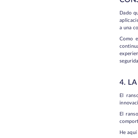
CON
Dado qu
aplicaci
a una co
Como es
continu
experie
segurida
4. L
El rans
innovaci
El rans
comporta
He aquí