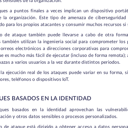
s sensibles de la organización.
ques a puntos finales a veces implican un dispositivo portát
de la organización. Este tipo de amenaza de ciberseguridad 
do para los propios atacantes y consumir muchos recursos si 
po de ataque también puede llevarse a cabo de otra forma
s también utilizan la ingeniería social para comprometer los
orreos electrónicos a direcciones corporativas para comprom
e es mucho más fácil de ejecutar (incluso de forma remota); 
azas a varios usuarios a la vez durante distintos periodos.
a ejecución real de los ataques puede variar en su forma, si
res, teléfonos o dispositivos IoT.
UES BASADOS EN LA IDENTIDAD
ques basados en la identidad aprovechan las vulnerabili
ación y otros datos sensibles o procesos personalizados.
po de ataque está dirigido a obtener acceso a datos persona