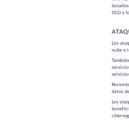
basados 
SSO y l
ATAQ
Los ataq
nube e i
También
servicio
servicio
Reciente
datos de
Los ataq
benefic
ciberseg