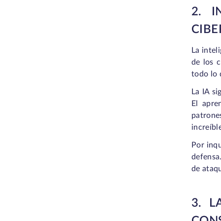
2. 
CIB
La intel
de los 
todo lo 
La IA si
El apre
patrone
increíb
Por inq
defensa
de ataqu
3. 