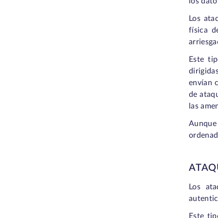
los dato
Los ata
física 
arriesga
Este ti
dirigida
envían c
de ataqu
las amen
Aunque l
ordenado
ATAQ
Los ata
autentic
Este ti