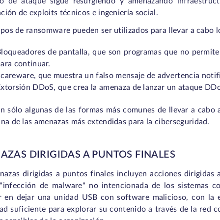
po de ataque sigue resurgiendo y amenazando infraestruct
ión de exploits técnicos e ingeniería social.
ipos de ransomware pueden ser utilizados para llevar a cabo l
loqueadores de pantalla, que son programas que no permiten
ara continuar.
careware, que muestra un falso mensaje de advertencia notifi
xtorsión DDoS, que crea la amenaza de lanzar un ataque DD
on sólo algunas de las formas más comunes de llevar a cabo 
na de las amenazas más extendidas para la ciberseguridad.
ZAS DIRIGIDAS A PUNTOS FINALES
azas dirigidas a puntos finales incluyen acciones dirigidas
 "infección de malware" no intencionada de los sistemas c
ir en dejar una unidad USB con software malicioso, con la e
ad suficiente para explorar su contenido a través de la red c