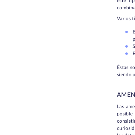
este ti
combinac
Varios t
B
p
S
E
Éstas s
siendo u
AMENA
Las amen
posible
consist
curiosid