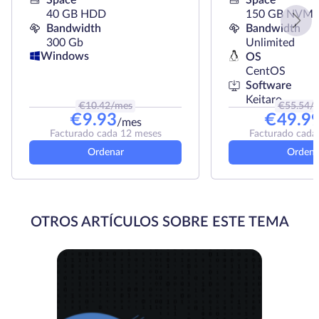
Space
Space
40 GB HDD
150 GB NVMe
Bandwidth
Bandwidth
300 Gb
Unlimited
Windows
OS
CentOS
Software
Keitaro
€
10.42
/mes
€
55.54
/
€
9.93
€
49.9
/mes
Facturado cada 12 meses
Facturado cada
Ordenar
Ordena
OTROS ARTÍCULOS SOBRE ESTE TEMA