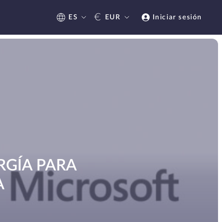
€
ES
EUR
Iniciar sesión
RGÍA PARA
A