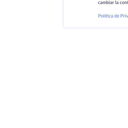
cambiar la con
Política de Pri
Produ
Servid
VPS
Coloc
@ 2009-2026 HostZealot - alquiler de
Domin
servidores dedicados y VPS, registro
Espac
de dominios.
almac
Certif
HZ Hosting LTD. IVA: BG203391232
4.9
MAPA DEL SITIO
300+
RESEÑAS