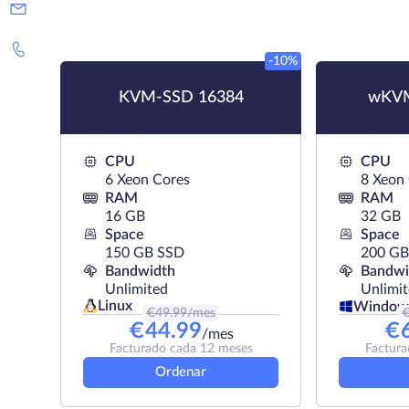
-10%
KVM-SSD 16384
wKVM
CPU
CPU
6 Xeon Cores
8 Xeon
RAM
RAM
16 GB
32 GB
Space
Space
150 GB SSD
200 GB
Bandwidth
Bandwi
Unlimited
Unlimi
Linux
Window
€
49.99
/mes
€
44.99
€
/mes
Facturado cada 12 meses
Factura
Ordenar