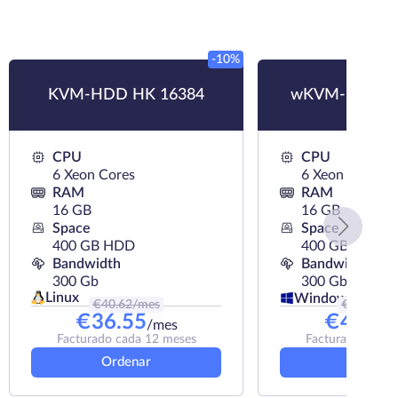
-10%
KVM-HDD HK 16384
wKVM-HDD H
CPU
CPU
6 Xeon Cores
6 Xeon Cores
RAM
RAM
16 GB
16 GB
Space
Space
400 GB HDD
400 GB HDD
Bandwidth
Bandwidth
300 Gb
300 Gb
Linux
Windows
€
40.62
/mes
€
46.03
/m
€
36.55
€
41.97
/mes
Facturado cada 12 meses
Facturado cada 
Ordenar
Ordena