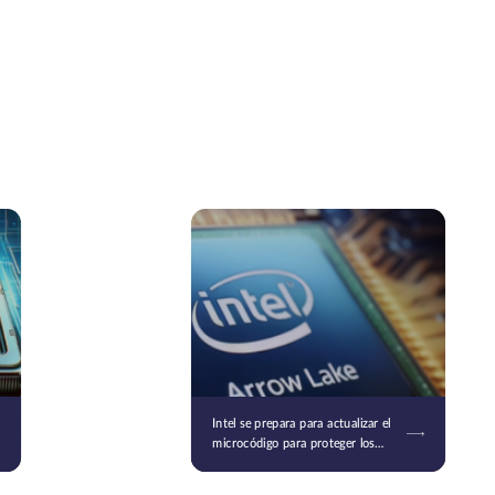
Intel se prepara para actualizar el
microcódigo para proteger los
procesadores Raptor Lake