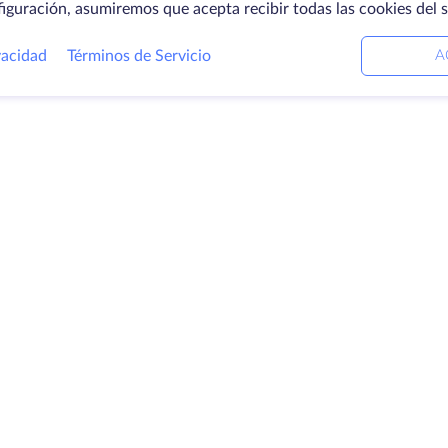
figuración, asumiremos que acepta recibir todas las cookies del 
vacidad
Términos de Servicio
A
ctos
Soluciones
E
ores dedicados
Servicios DevOps
Ac
Ayuda vinculada
C
ación
Keitaro VPS
Ce
ios
RDP
Lo
io de
B
enamiento
Pr
icados SSL