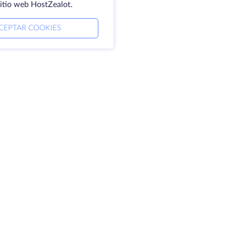
sitio web HostZealot.
CEPTAR COOKIES
mpresa
Aviso jurídico
erca de HostZealot
SLA
ontacto
Política de privacidad
ntros de datos
Declaración de
oking Glass
confidencialidad
ase de conocimientos
Condiciones del servicio
ograma de afiliados