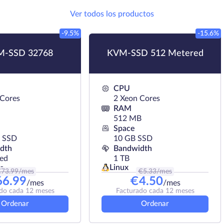
Ver todos los productos
-9.5%
-15.6%
-SSD 32768
KVM-SSD 512 Metered
CPU
 Cores
2 Xeon Cores
RAM
512 MB
Space
 SSD
10 GB SSD
dth
Bandwidth
ted
1 TB
Linux
s
€
73.99
/mes
€
5.33
/mes
66.99
€
4.50
/mes
/mes
do cada 12 meses
Facturado cada 12 meses
Ordenar
Ordenar