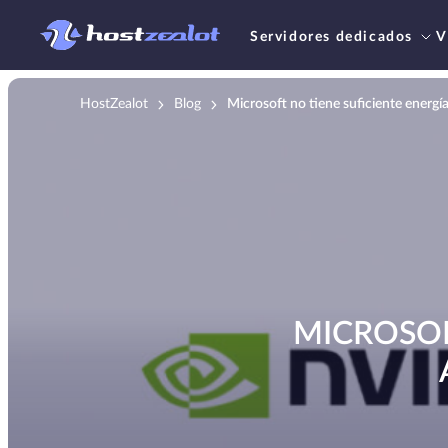
Servidores dedicados
V
HostZealot
Blog
Microsoft no tiene suficiente energí
MICROSOF