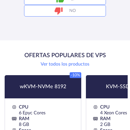
NO
OFERTAS POPULARES DE VPS
Ver todos los productos
-10%
wKVM-NVMe 8192
KVM-SSD
CPU
CPU
6 Epyc Cores
4 Xeon Cores
RAM
RAM
8 GB
2 GB