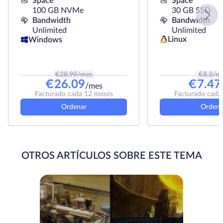
Space
Space
100 GB NVMe
30 GB SSD
Bandwidth
Bandwidth
Unlimited
Unlimited
Linux
Windows
€
28.99
/mes
€
8.3
/m
€
26.09
€
7.47
/mes
Facturado cada 12 meses
Facturado cada
Ordenar
Ordena
OTROS ARTÍCULOS SOBRE ESTE TEMA