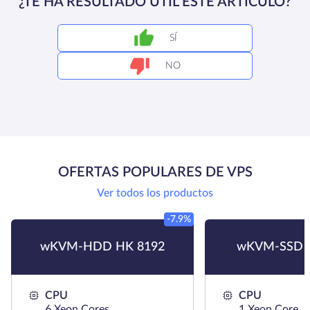
¿TE HA RESULTADO ÚTIL ESTE ARTÍCULO?
SÍ
NO
OFERTAS POPULARES DE VPS
Ver todos los productos
-7.9%
wKVM-HDD HK 8192
wKVM-SSD 
CPU
CPU
6 Xeon Cores
1 Xeon Core