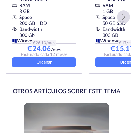
RAM
RAM
8 GB
1 GB
Space
Space
200 GB HDD
50 GB SSD
Bandwidth
Bandwidth
300 Gb
300 GB
Windows
Windows
€
26.13
/mes
€
17
/m
€
24.06
€
15.1
/mes
Facturado cada 12 meses
Facturado cada
Ordenar
Ordena
OTROS ARTÍCULOS SOBRE ESTE TEMA