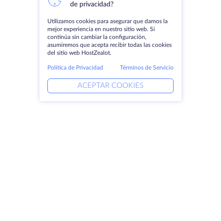
de privacidad?
Utilizamos cookies para asegurar que damos la
mejor experiencia en nuestro sitio web. Si
continúa sin cambiar la configuración,
asumiremos que acepta recibir todas las cookies
del sitio web HostZealot.
Política de Privacidad
Términos de Servicio
ACEPTAR COOKIES
Productos
Soluciones
Servidores dedicados
Servicios DevOps
VPS
Ayuda vinculada
Colocación
Keitaro VPS
Dominios
RDP
Espacio de almacenamiento
Certificados SSL