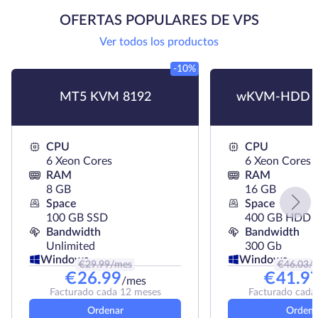
OFERTAS POPULARES DE VPS
Ver todos los productos
-10%
MT5 KVM 8192
wKVM-HDD H
CPU
CPU
6 Xeon Cores
6 Xeon Cores
RAM
RAM
8 GB
16 GB
Space
Space
100 GB SSD
400 GB HDD
Bandwidth
Bandwidth
Unlimited
300 Gb
Windows
Windows
€
29.99
/mes
€
46.03
/
€
26.99
€
41.9
/mes
Facturado cada 12 meses
Facturado cada
Ordenar
Ordena