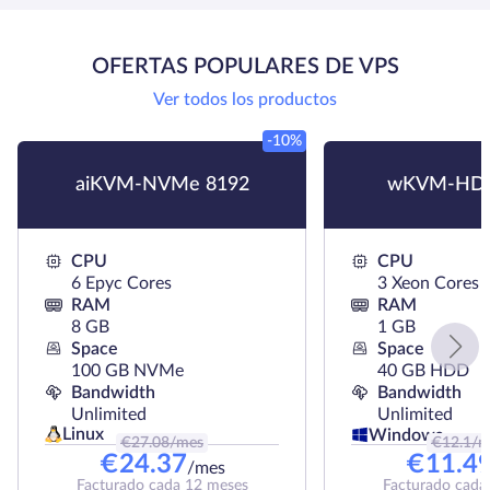
OFERTAS POPULARES DE VPS
Ver todos los productos
-10%
aiKVM-NVMe 8192
wKVM-HDD
CPU
CPU
6 Epyc Cores
3 Xeon Cores
RAM
RAM
8 GB
1 GB
Space
Space
100 GB NVMe
40 GB HDD
Bandwidth
Bandwidth
Unlimited
Unlimited
Linux
Windows
€
27.08
/mes
€
12.1
/m
€
24.37
€
11.4
/mes
Facturado cada 12 meses
Facturado cada