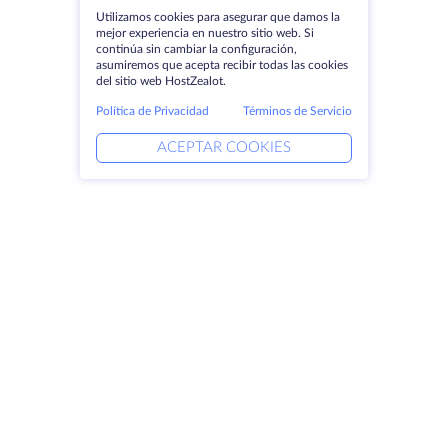
Utilizamos cookies para asegurar que damos la
mejor experiencia en nuestro sitio web. Si
continúa sin cambiar la configuración,
asumiremos que acepta recibir todas las cookies
del sitio web HostZealot.
Política de Privacidad
Términos de Servicio
ACEPTAR COOKIES
Productos
Soluciones
Servidores dedicados
Servicios DevOps
VPS
Ayuda vinculada
Colocación
Keitaro VPS
Dominios
RDP
Espacio de almacenamiento
Certificados SSL
Empresa
Aviso jurídico