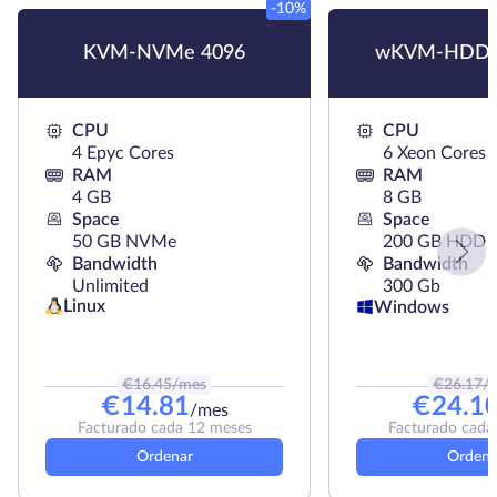
-10%
KVM-NVMe 4096
wKVM-HDD 
CPU
CPU
4 Epyc Cores
6 Xeon Cores
RAM
RAM
4 GB
8 GB
Space
Space
50 GB NVMe
200 GB HDD
Bandwidth
Bandwidth
Unlimited
300 Gb
Linux
Windows
€
16.45
/mes
€
26.17
/
€
14.81
€
24.1
/mes
Facturado cada 12 meses
Facturado cada
Ordenar
Ordena