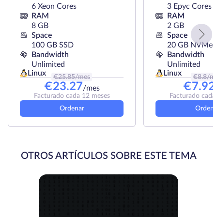
6 Xeon Cores
3 Epyc Cores
RAM
RAM
8 GB
2 GB
Space
Space
100 GB SSD
20 GB NVMe
Bandwidth
Bandwidth
Unlimited
Unlimited
Linux
Linux
€
25.85
/mes
€
8.8
/m
€
23.27
€
7.92
/mes
Facturado cada 12 meses
Facturado cada
Ordenar
Ordena
OTROS ARTÍCULOS SOBRE ESTE TEMA