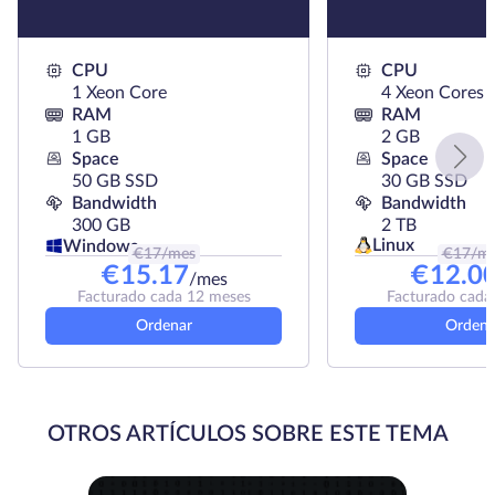
CPU
CPU
1 Xeon Core
4 Xeon Cores
RAM
RAM
1 GB
2 GB
Space
Space
50 GB SSD
30 GB SSD
Bandwidth
Bandwidth
300 GB
2 TB
Linux
Windows
€
17
/mes
€
17
/m
€
15.17
€
12.0
/mes
Facturado cada 12 meses
Facturado cada
Ordenar
Ordena
OTROS ARTÍCULOS SOBRE ESTE TEMA