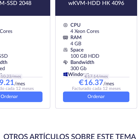
M-SSD 2048
wKVM-HDD HK 4096
CPU
 Cores
4 Xeon Cores
RAM
4 GB
Space
SSD
100 GB HDD
dth
Bandwidth
ted
300 Gb
s
Windows
€
10.23
/mes
€
17.14
/mes
9.21
€
16.37
/mes
/mes
do cada 12 meses
Facturado cada 12 meses
Ordenar
Ordenar
OTROS ARTÍCULOS SOBRE ESTE TEMA