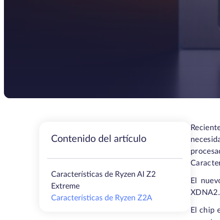
Reciente
Contenido del artículo
necesid
procesa
Caracte
Características de Ryzen AI Z2
El nuev
Extreme
XDNA2. T
Características de Ryzen Z2A
El chip