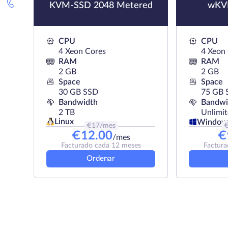
KVM-SSD 2048 Metered
wKV
CPU
CPU
4 Xeon Cores
4 Xeon
RAM
RAM
2 GB
2 GB
Space
Space
30 GB SSD
75 GB 
Bandwidth
Bandwi
2 TB
Unlimi
Linux
Window
€
17
/mes
€
12.00
€
/mes
Facturado cada 12 meses
Factura
Ordenar