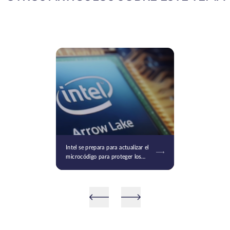
Intel se prepara para actualizar el
microcódigo para proteger los
procesadores Raptor Lake