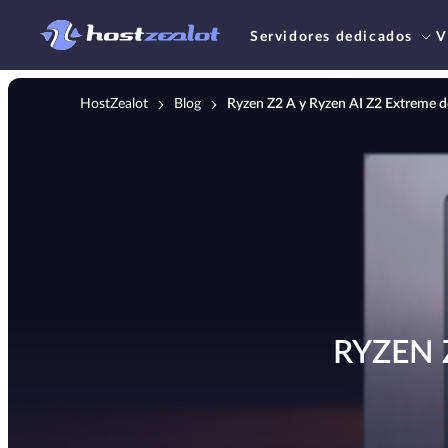
Servidores dedicados
V
HostZealot
Blog
Ryzen Z2 A y Ryzen AI Z2 Extreme
RYZEN 