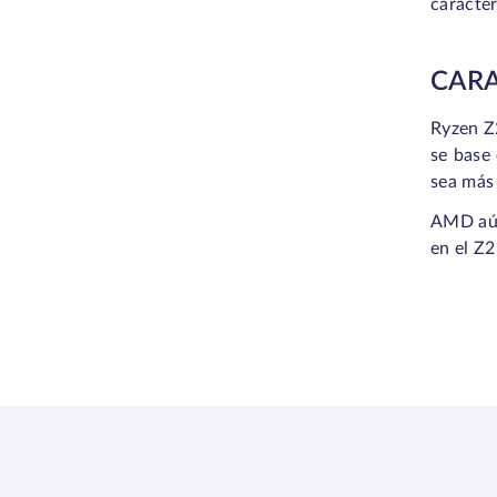
caracter
CARA
Ryzen Z2
se base
sea más 
AMD aún
en el Z2