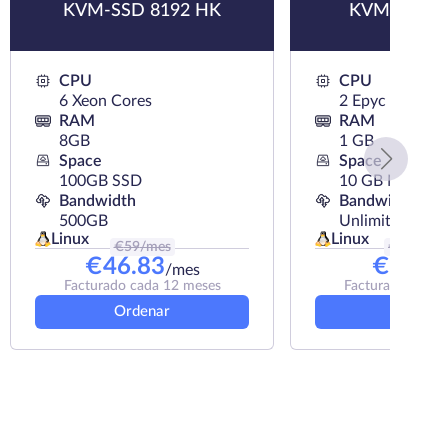
KVM-SSD 8192 HK
KVM-NVMe
CPU
CPU
6 Xeon Cores
2 Epyc Cores
RAM
RAM
8GB
1 GB
Space
Space
100GB SSD
10 GB NVMe
Bandwidth
Bandwidth
500GB
Unlimited
Linux
Linux
€
59
/mes
€
6.89
/m
€
46.83
€
6.39
/mes
/
Facturado cada 12 meses
Facturado cada 
Ordenar
Ordena