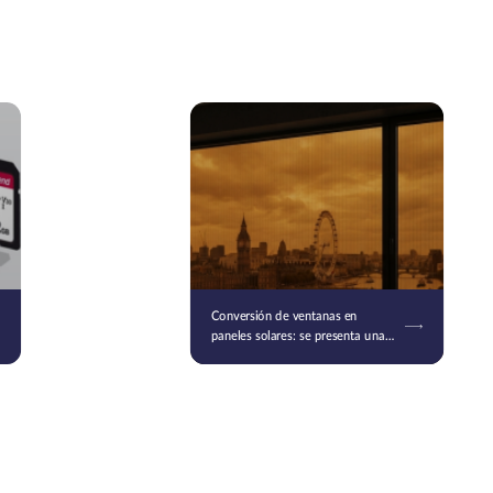
Conversión de ventanas en
paneles solares: se presenta una
nueva tecnología en Londres