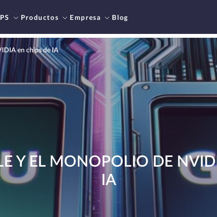
PS
Productos
Empresa
Blog
IDIA en chips de IA
E Y EL MONOPOLIO DE NVIDI
IA