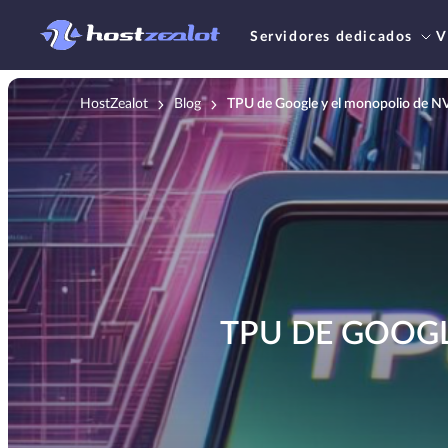
Servidores dedicados
V
HostZealot
Blog
TPU de Google y el monopolio de NV
TPU DE GOOGL