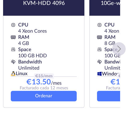
KVM-HDD 4096
10Ge-wKVM-S
CPU
CPU
4 Xeon Cores
4 Xeon Cores
RAM
RAM
4 GB
8 GB
Space
Space
100 GB HDD
100 GB SSD
Bandwidth
Bandwidth
Unlimited
Unlimited
Linux
Windows
€
15
/mes
€
121.5
/m
€
13.50
€
109.9
/mes
Facturado cada 12 meses
Facturado cada 
Ordenar
Ordena