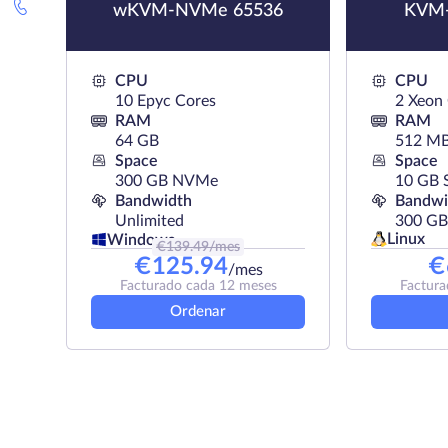
wKVM-NVMe 65536
KVM-
CPU
CPU
10 Epyc Cores
2 Xeon
RAM
RAM
64 GB
512 M
Space
Space
300 GB NVMe
10 GB 
Bandwidth
Bandwi
Unlimited
300 GB
Linux
Windows
€
139.49
/mes
€
125.94
€
/mes
Facturado cada 12 meses
Factura
Ordenar