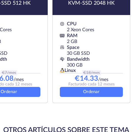
SSD 512 HK
KVM-SSD 2048 HK
CPU
 Cores
2 Xeon Cores
RAM
B
2 GB
Space
SSD
30 GB SSD
dth
Bandwidth
300 GB
Linux
€
7
/mes
€
18
/mes
6.08
€
14.33
/mes
/mes
do cada 12 meses
Facturado cada 12 meses
Ordenar
Ordenar
OTROS ARTÍCULOS SOBRE ESTE TEMA