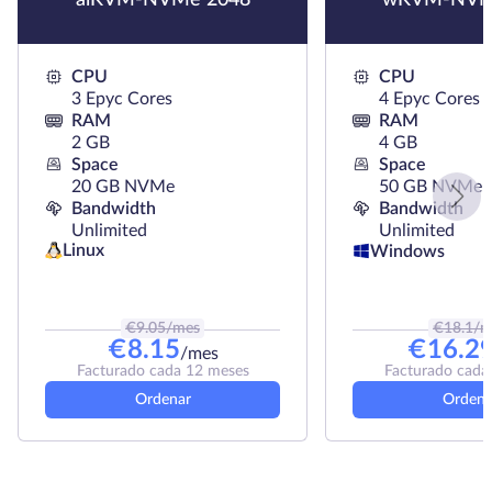
CPU
CPU
3 Epyc Cores
4 Epyc Cores
RAM
RAM
2 GB
4 GB
Space
Space
20 GB NVMe
50 GB NVMe
Bandwidth
Bandwidth
Unlimited
Unlimited
Linux
Windows
€
9.05
/mes
€
18.1
/m
€
8.15
€
16.2
/mes
Facturado cada 12 meses
Facturado cada
Ordenar
Ordena