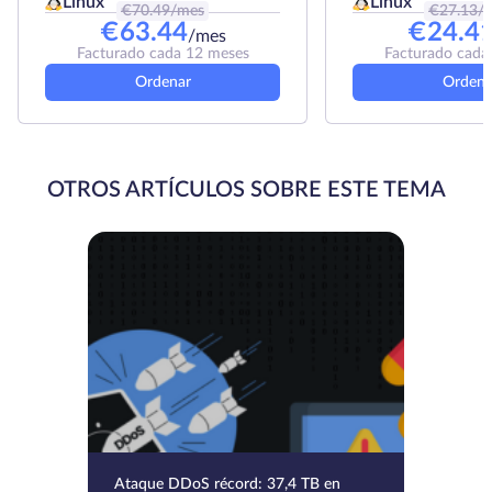
Linux
Linux
€
70.49
/mes
€
27.13
/
€
63.44
€
24.4
/mes
Facturado cada 12 meses
Facturado cada
Ordenar
Ordena
OTROS ARTÍCULOS SOBRE ESTE TEMA
Ataque DDoS récord: 37,4 TB en