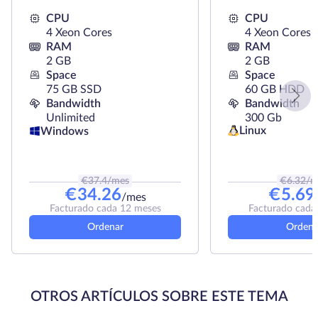
CPU
CPU
4 Xeon Cores
4 Xeon Cores
RAM
RAM
2 GB
2 GB
Space
Space
75 GB SSD
60 GB HDD
Bandwidth
Bandwidth
Unlimited
300 Gb
Linux
Windows
€
37.4
/mes
€
6.32
/m
€
34.26
€
5.69
/mes
Facturado cada 12 meses
Facturado cada
Ordenar
Ordena
OTROS ARTÍCULOS SOBRE ESTE TEMA