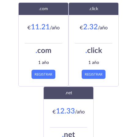
.com
.click
11.21
2.32
€
/año
€
/año
.
com
.
click
1 año
1 año
REGISTRAR
REGISTRAR
.net
12.33
€
/año
.
net